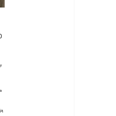
0
by
na
ją