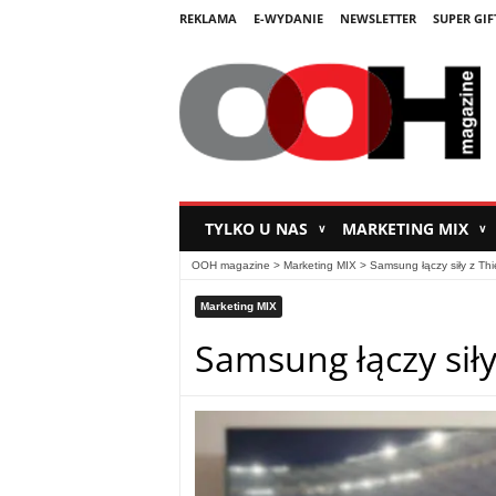
REKLAMA
E-WYDANIE
NEWSLETTER
SUPER GIF
TYLKO U NAS
MARKETING MIX
∨
∨
OOH magazine
>
Marketing MIX
>
Samsung łączy siły z Th
Marketing MIX
Samsung łączy sił