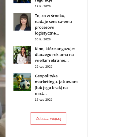
regulacje
17 lip 2026
To, co w środku,
nadaje sens całemu
procesowi
logistyczne...
06 lip 2026
Kino, które angażuje:
dlaczego reklama na
wielkim ekranie...
22 cze 2026
Geopolityka
marketingu. Jak awans
(lub jego brak) na
mist...
17 cze 2026
Zobacz więcej