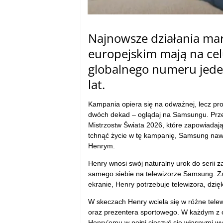
Najnowsze działania ma
europejskim mają na cel
globalnego numeru jede
lat.
Kampania opiera się na odważnej, lecz pros
dwóch dekad – oglądaj na Samsungu. Przeka
Mistrzostw Świata 2026, które zapowiadają 
tchnąć życie w tę kampanię, Samsung nawi
Henrym.
Henry wnosi swój naturalny urok do serii
samego siebie na telewizorze Samsung. Zał
ekranie, Henry potrzebuje telewizora, dzięk
W skeczach Henry wciela się w różne telew
oraz prezentera sportowego. W każdym z o
Henry’emu w pełni cieszyć się własnymi w