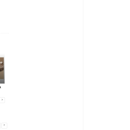
Gadżety reklamowe
Gadżety reklamowe
Marketing MIX
a
Many Mornings:
Nowa era jedzenia
IAB Polska publikuj
skarpetki na...
poza dome...
przewo...
>
>