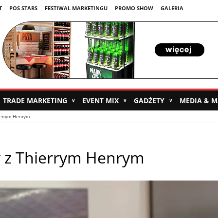
T
POS STARS
FESTIWAL MARKETINGU
PROMO SHOW
GALERIA
TRADE MARKETING
EVENT MIX
GADŻETY
MEDIA & 
∨
∨
∨
ierrym Henrym
y z Thierrym Henrym