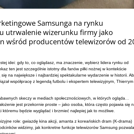
rketingowe Samsunga na rynku
u utrwalenie wizerunku firmy jako
n wśród producentów telewizorów od 2
tej idei: gdy to, co oglądasz, ma znaczenie, wybierz lidera rynku od
z ten jest szczególnie istotny dla fanów piłki nożnej w kontekście
się na największe i najbardziej spektakularne wydarzenie w historii. A
ązał współpracę z legendą futbolu i ekspertem telewizyjnym, Thierrym
 zabawnych skeczy w mediach społecznościowych, w których ogląda…
ożenie jest przekornie proste – jako osoba, która często pojawia się 
i któremu będzie wyglądać i brzmieć najlepiej jak to możliwe.
izyjne role: gwiazdę kina akcji, amanta z koreańskich dram (K-drama)
dcinków widzimy, jak konkretne funkcje telewizorów Samsung pozwala
ystępami.