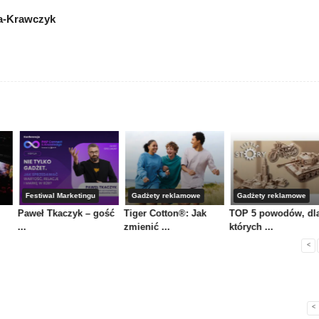
a-Krawczyk
Festiwal Marketingu
Gadżety reklamowe
Gadżety reklamowe
Paweł Tkaczyk – gość
Tiger Cotton®: Jak
TOP 5 powodów, dl
...
zmienić ...
których ...
<
<