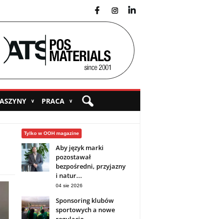
fb
ins
yt
MASZYNY
PRACA
∨
∨
Tylko w OOH magazine
Aby język marki
pozostawał
bezpośredni, przyjazny
i natur...
04 sie 2026
Sponsoring klubów
sportowych a nowe