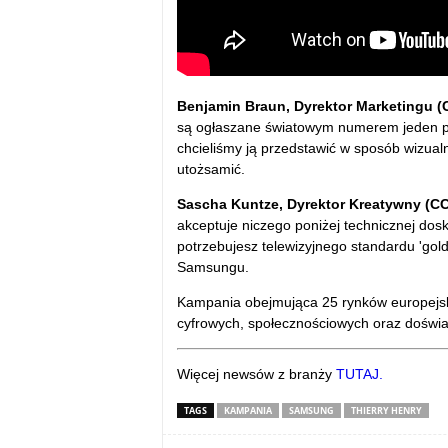
Benjamin Braun, Dyrektor Marketingu 
są ogłaszane światowym numerem jeden prz
chcieliśmy ją przedstawić w sposób wizualn
utożsamić.
Sascha Kuntze, Dyrektor Kreatywny (C
akceptuje niczego poniżej technicznej dosk
potrzebujesz telewizyjnego standardu 'gold 
Samsungu.
Kampania obejmująca 25 rynków europejski
cyfrowych, społecznościowych oraz doświ
Więcej newsów z branży
TUTAJ.
TAGS
KAMPANIA
SAMSUNG
THIERRY HENRY