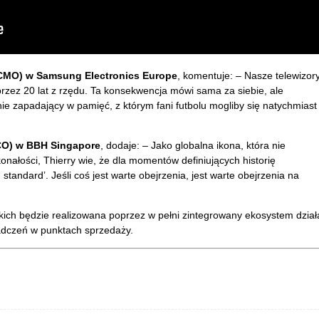
(CMO) w Samsung Electronics Europe
, komentuje: – Nasze telewizor
ez 20 lat z rzędu. Ta konsekwencja mówi sama za siebie, ale
ie zapadający w pamięć, z którym fani futbolu mogliby się natychmiast
CO) w BBH Singapore
, dodaje: – Jako globalna ikona, która nie
onałości, Thierry wie, że dla momentów definiujących historię
standard’. Jeśli coś jest warte obejrzenia, jest warte obejrzenia na
ch będzie realizowana poprzez w pełni zintegrowany ekosystem dział
adczeń w punktach sprzedaży.