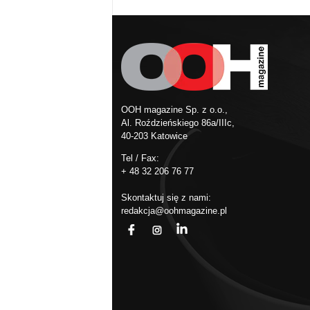
OOH magazine Sp. z o.o.,
Al. Roździeńskiego 86a/IIIc,
40-203 Katowice
Tel / Fax:
+ 48 32 206 76 77
Skontaktuj się z nami:
redakcja@oohmagazine.pl
fb
ins
in