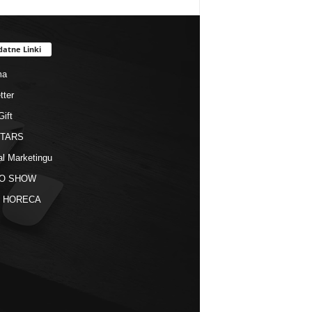
datne Linki
ma
tter
Gift
STARS
al Marketingu
O SHOW
kt HORECA