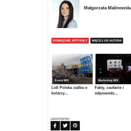
Małgorzata Malinowsk
POWIĄZANE ARTYKUŁY
WIĘCEJ OD AUTORA
Media & maszyny
Event MIX
Marketing MIX
Atrium Centrum
Lidl Polska zadba o
Fakty, zaufanie i
Ploterowe or...
kolarzy...
odpowiedz...
UDOSTĘPNIJ
FB
TW
PIN