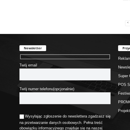
<
Newsletter
Przy
Rekla
Twój email
Newsle
Super 
POS 
Twój numer telefonu(opcjonalnie)
Festiw
PROM
Proje
Wysyłając zgłoszenie do newslettera zgadzasz się
na przetwarzanie danych osobowych. Pełna treść
obowiązku informacyjnego znajduje się na naszej