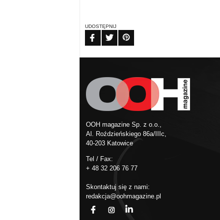
UDOSTĘPNIJ
FB
TW
PIN
OOH magazine Sp. z o.o.,
Al. Roździeńskiego 86a/IIIc,
40-203 Katowice
Tel / Fax:
+ 48 32 206 76 77
Skontaktuj się z nami:
redakcja@oohmagazine.pl
fb
ins
in