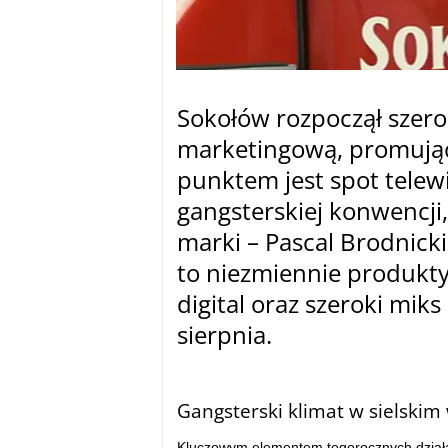
Sokołów rozpoczął szer
marketingową, promującą
punktem jest spot telew
gangsterskiej konwencj
marki – Pascal Brodnicki
to niezmiennie produkty
digital oraz szeroki mik
sierpnia.
tam
Gangsterski klimat w sielskim
Kluczowym elementem tegorocznych działań