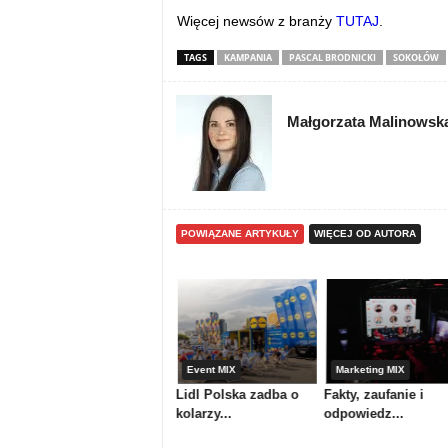
Więcej newsów z branży
TUTAJ
.
TAGS
KAMPANIA
PASCAL BRODNICKI
SOKOŁÓW
Małgorzata Malinowsk
POWIĄZANE ARTYKUŁY
WIĘCEJ OD AUTORA
Media & maszyny
Event MIX
Marketing MIX
Atrium Centrum
Lidl Polska zadba o
Fakty, zaufanie i
Ploterowe or...
kolarzy...
odpowiedz...