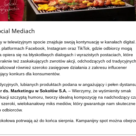
Social Mediach
y w telewizyjnym spocie znajduje swoją kontynuację w kanałach digital.
 platformach Facebook, Instagram oraz TikTok, gdzie odbiorcy mogą
 opiera się na błyskotliwych dialogach i wyrazistych postaciach, które
raknie też zaskakujących zwrotów akcji, odchodzących od tradycyjnyc
lizował również szeroko zasięgowe działania z zakresu influcener
ujący konkurs dla konsumentów.
ycyjnych, lubianych produktach podana w angażujący i pełen dystans
r ds. Marketingu w Sokołów S.A.
– Wierzymy, że wyśmienity smak
kacji szczyptą humoru, tworzy idealną kompozycję na nadchodzący cz
 szeroki, wielokanałowy miks mediów, który gwarantuje nam skuteczne
p odbiorców.
Sokołowa potrwają aż do końca sierpnia. Kampanijny spot można obejrz