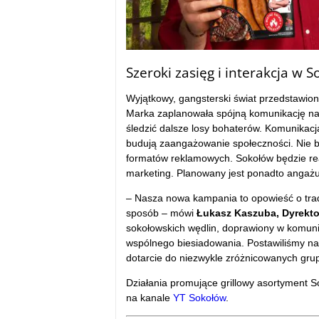
Szeroki zasięg i interakcja w 
Wyjątkowy, gangsterski świat przedstawion
Marka zaplanowała spójną komunikację na
śledzić dalsze losy bohaterów. Komunikacja
budują zaangażowanie społeczności. Nie b
formatów reklamowych. Sokołów będzie rea
marketing. Planowany jest ponadto angaż
– Nasza nowa kampania to opowieść o trad
sposób – mówi
Łukasz Kaszuba, Dyrekto
sokołowskich wędlin, doprawiony w komuni
wspólnego biesiadowania. Postawiliśmy na
dotarcie do niezwykle zróżnicowanych gru
Działania promujące grillowy asortyment 
na kanale
YT Sokołów
.