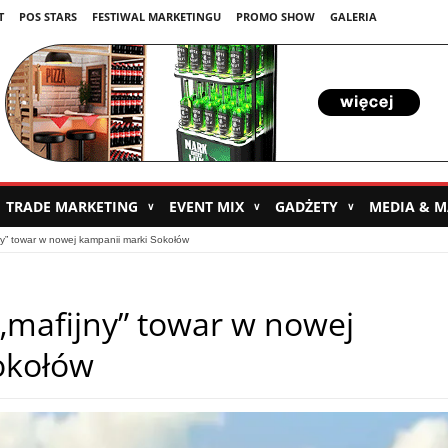
T
POS STARS
FESTIWAL MARKETINGU
PROMO SHOW
GALERIA
TRADE MARKETING
EVENT MIX
GADŻETY
MEDIA & 
∨
∨
∨
jny” towar w nowej kampanii marki Sokołów
 „mafijny” towar w nowej
okołów