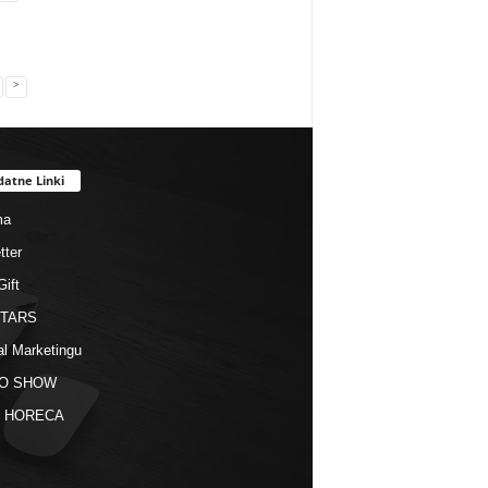
>
datne Linki
ma
tter
Gift
STARS
al Marketingu
O SHOW
kt HORECA