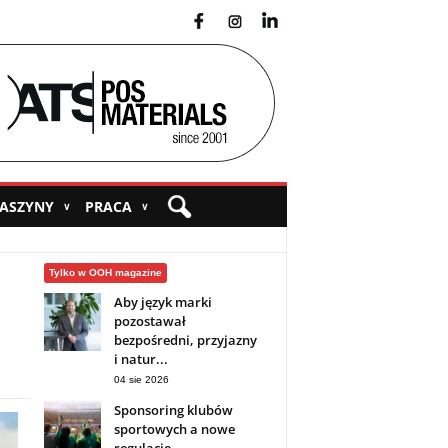
fb
ins
yt
MASZYNY
PRACA
∨
∨
Tylko w OOH magazine
Aby język marki
pozostawał
bezpośredni, przyjazny
i natur...
04 sie 2026
Sponsoring klubów
sportowych a nowe