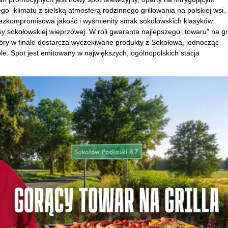
go” klimatu z sielską atmosferą rodzinnego grillowania na polskiej wsi.
bezkompromisowa jakość i wyśmienity smak sokołowskich klasyków:
basy sokołowskiej wieprzowej. W roli gwaranta najlepszego „towaru” na gri
óry w finale dostarcza wyczekiwane produkty z Sokołowa, jednocząc
le. Spot jest emitowany w największych, ogólnopolskich stacja