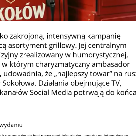
oko zakrojoną, intensywną kampanię
 asortyment grillowy. Jej centralnym
izyjny zrealizowany w humorystycznej,
i, w którym charyzmatyczny ambasador
, udowadnia, że „najlepszy towar” na rus
 Sokołowa. Działania obejmujące TV,
s kanałów Social Media potrwają do końc
 wydaniu
 promocyjnych jest nowy spot telewizyjny, oparty na intrygującym