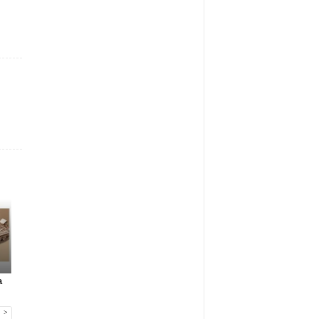
Gadżety reklamowe
Gadżety reklamowe
Marketing MIX
a
Many Mornings:
Nowa era jedzenia
IAB Polska publikuj
skarpetki na...
poza dome...
przewo...
>