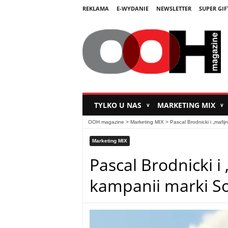
REKLAMA
E-WYDANIE
NEWSLETTER
SUPER GIF
TYLKO U NAS
MARKETING MIX
∨
∨
OOH magazine
>
Marketing MIX
>
Pascal Brodnicki i „mafi
Marketing MIX
Pascal Brodnicki i
kampanii marki S