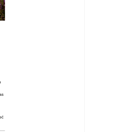
h
u
as
eć