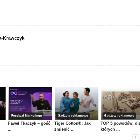
a-Krawczyk
Festiwal Marketingu
Gadżety reklamowe
Gadżety reklamowe
Paweł Tkaczyk – gość
Tiger Cotton®: Jak
TOP 5 powodów, dl
...
zmienić ...
których ...
<