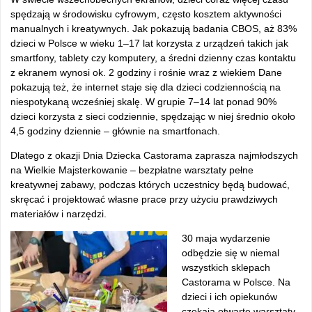
spędzają w środowisku cyfrowym, często kosztem aktywności
manualnych i kreatywnych. Jak pokazują badania CBOS, aż 83%
dzieci w Polsce w wieku 1–17 lat korzysta z urządzeń takich jak
smartfony, tablety czy komputery, a średni dzienny czas kontaktu
z ekranem wynosi ok. 2 godziny i rośnie wraz z wiekiem Dane
pokazują też, że internet staje się dla dzieci codziennością na
niespotykaną wcześniej skalę. W grupie 7–14 lat ponad 90%
dzieci korzysta z sieci codziennie, spędzając w niej średnio około
4,5 godziny dziennie – głównie na smartfonach.
Dlatego z okazji Dnia Dziecka Castorama zaprasza najmłodszych
na Wielkie Majsterkowanie – bezpłatne warsztaty pełne
kreatywnej zabawy, podczas których uczestnicy będą budować,
skręcać i projektować własne prace przy użyciu prawdziwych
materiałów i narzędzi.
30 maja wydarzenie
odbędzie się w niemal
wszystkich sklepach
Castorama w Polsce. Na
dzieci i ich opiekunów
czekają otwarte warsztaty