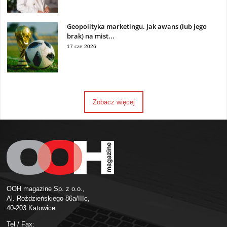
Geopolityka marketingu. Jak awans (lub jego
brak) na mist...
17 cze 2026
Zobacz więcej
OOH magazine Sp. z o.o.,
Al. Roździeńskiego 86a/IIIc,
40-203 Katowice
Tel / Fax: