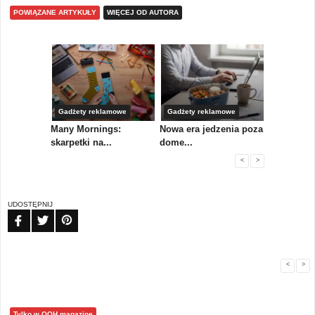
POWIĄZANE ARTYKUŁY
WIĘCEJ OD AUTORA
Gadżety reklamowe
Gadżety reklamowe
Marketing 
koły,
Many Mornings:
Nowa era jedzenia poza
IAB Polska
skarpetki na...
dome...
przewo...
<
>
UDOSTĘPNIJ
FB
TW
PIN
<
>
Tylko w OOH magazine