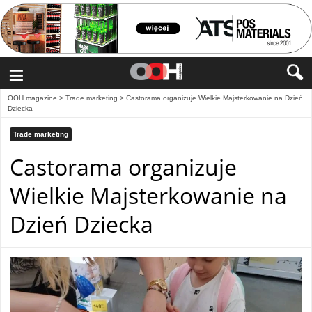
≡
OOH magazine
>
Trade marketing
>
Castorama organizuje Wielkie Majsterkowanie na Dzień
Dziecka
Trade marketing
Castorama organizuje
Wielkie Majsterkowanie na
Dzień Dziecka