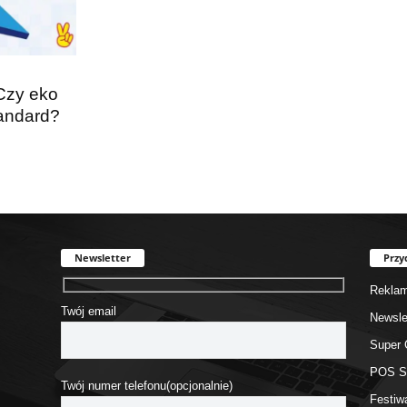
Czy eko
tandard?
Newsletter
Przy
Rekla
Twój email
Newsle
Super 
POS 
Twój numer telefonu(opcjonalnie)
Festiw