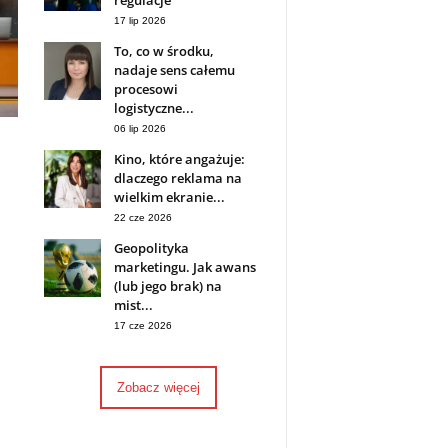
regulacje
17 lip 2026
To, co w środku,
nadaje sens całemu
procesowi
logistyczne...
06 lip 2026
Kino, które angażuje:
dlaczego reklama na
wielkim ekranie...
22 cze 2026
Geopolityka
marketingu. Jak awans
(lub jego brak) na
mist...
17 cze 2026
Zobacz więcej