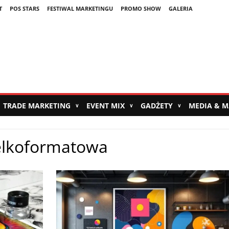
T
POS STARS
FESTIWAL MARKETINGU
PROMO SHOW
GALERIA
TRADE MARKETING
EVENT MIX
GADŻETY
MEDIA & 
∨
∨
∨
ielkoformatowa