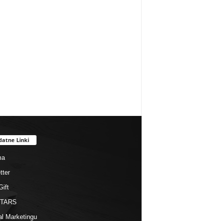
datne Linki
ma
tter
Gift
STARS
al Marketingu