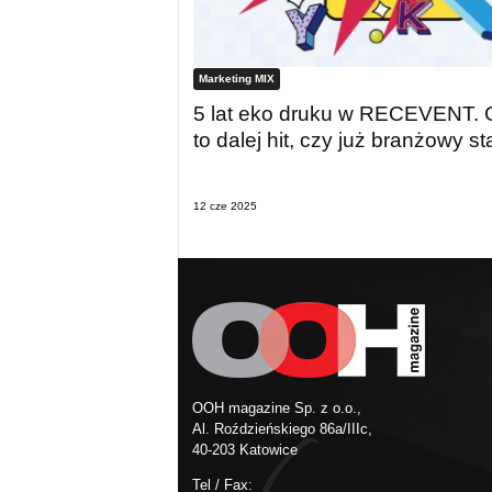
Marketing MIX
5 lat eko druku w RECEVENT. 
to dalej hit, czy już branżowy s
12 cze 2025
OOH magazine Sp. z o.o.,
Al. Roździeńskiego 86a/IIIc,
40-203 Katowice
Tel / Fax: