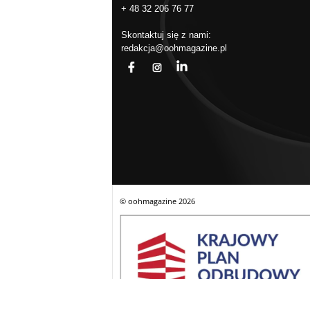
+ 48 32 206 76 77
Skontaktuj się z nami:
redakcja@oohmagazine.pl
fb
ins
in
© oohmagazine
2026