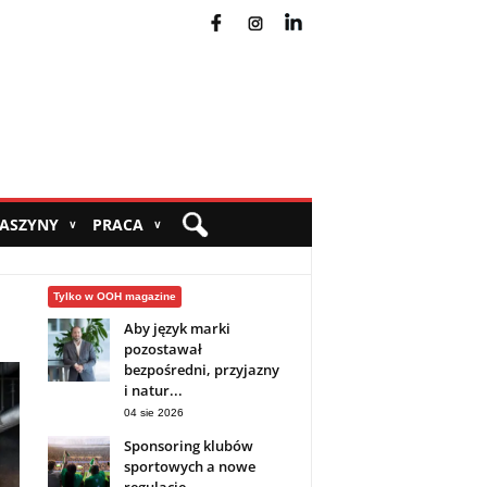
fb
ins
yt
MASZYNY
PRACA
∨
∨
Tylko w OOH magazine
Aby język marki
pozostawał
bezpośredni, przyjazny
i natur...
04 sie 2026
Sponsoring klubów
sportowych a nowe