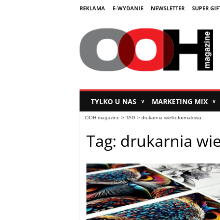
REKLAMA
E-WYDANIE
NEWSLETTER
SUPER GIF
TYLKO U NAS
MARKETING MIX
∨
∨
OOH magazine
> TAG > drukarnia wielkoformatowa
Tag: drukarnia w