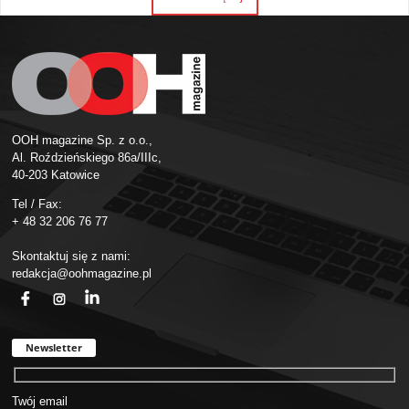
OOH magazine Sp. z o.o.,
Al. Roździeńskiego 86a/IIIc,
40-203 Katowice
Tel / Fax:
+ 48 32 206 76 77
Skontaktuj się z nami:
redakcja@oohmagazine.pl
fb
ins
in
Newsletter
Twój email