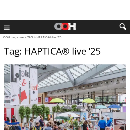
≡
OOH magazine
> TAG > HAPTICA® live ’25
Tag: HAPTICA® live ’25