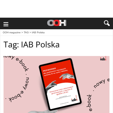
≡
OOH magazine
> TAG > IAB Polska
Tag: IAB Polska