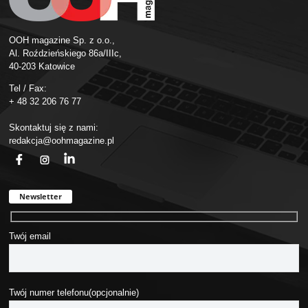
OOH magazine Sp. z o.o.,
Al. Roździeńskiego 86a/IIIc,
40-203 Katowice
Tel / Fax:
+ 48 32 206 76 77
Skontaktuj się z nami:
redakcja@oohmagazine.pl
fb
ins
in
Newsletter
Twój email
Twój numer telefonu(opcjonalnie)