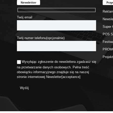
Newsletter
Przy
Rekla
Twój email
Newsle
Super 
POS 
Twój numer telefonu(opcjonalnie)
Festiw
PROM
Proje
Wysyłając zgłoszenie do newslettera zgadzasz się
na przetwarzanie danych osobowych. Pełna treść
obowiązku informacyjnego znajduje się na naszej
stronie internetowej
Newsletter
[acceptance]