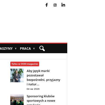
fb
ins
yt
MASZYNY
PRACA
∨
∨
Tylko w OOH magazine
Aby język marki
pozostawał
bezpośredni, przyjazny
i natur...
04 sie 2026
Sponsoring klubów
sportowych a nowe