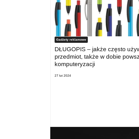
Gadżety reklamowe
DŁUGOPIS – jakże często uży
przedmiot, także w dobie pows
komputeryzacji
27 lut 2024