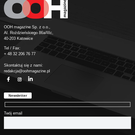
OOH magazine Sp. z o.o.,
Al. Roździeńskiego 86a/IIIc,
40-203 Katowice
Tel / Fax:
+ 48 32 206 76 77
Skontaktuj się z nami:
redakcja@oohmagazine.pl
fb
ins
in
Newsletter
Twój email