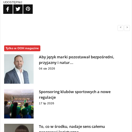
UDOSTĘPNIJ
FB
TW
PIN
<
>
Tylko w OOH magazine
Aby język marki pozostawał bezpośredni,
przyjazny i natur...
04 sie 2026
Sponsoring klubów sportowych a nowe
regulacje
17 lip 2026
To, co w środku, nadaje sens całemu
procesowi logistyczne...