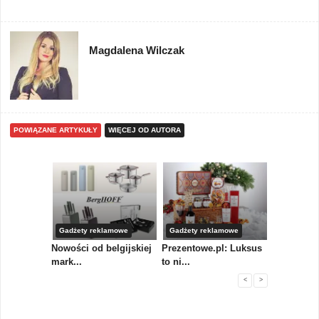
Magdalena Wilczak
POWIĄZANE ARTYKUŁY
WIĘCEJ OD AUTORA
Gadżety reklamowe
Gadżety reklamowe
Gadżety r
 stworzy
Nowości od belgijskiej
Prezentowe.pl: Luksus
Pagani Pe
mark...
to ni...
przejmuje 
<
>