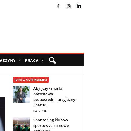
fb
ins
yt
MASZYNY
PRACA
∨
∨
Tylko w OOH magazine
Aby język marki
pozostawał
bezpośredni, przyjazny
i natur...
04 sie 2026
Sponsoring klubów
sportowych a nowe