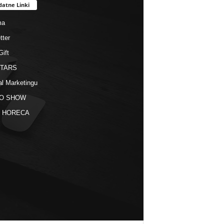
datne Linki
ma
tter
Gift
STARS
al Marketingu
O SHOW
kt HORECA