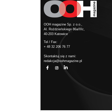
OOH magazine Sp. z o.o.,
Al. Roździeńskiego 86a/IIIc,
40-203 Katowice
Tel / Fax:
+ 48 32 206 76 77
Skontaktuj się z nami:
redakcja@oohmagazine.pl
fb
ins
in