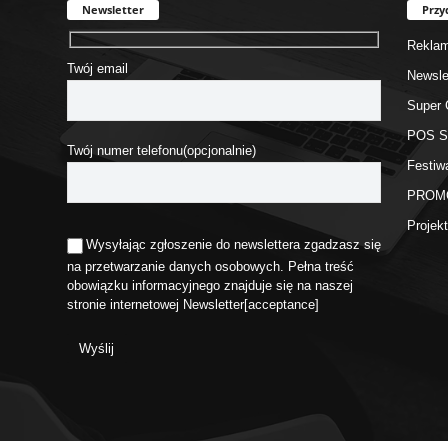
Newsletter
Przy
Rekla
Twój email
Newsle
Super 
POS 
Twój numer telefonu(opcjonalnie)
Festiw
PROM
Proje
Wysyłając zgłoszenie do newslettera zgadzasz się
na przetwarzanie danych osobowych. Pełna treść
obowiązku informacyjnego znajduje się na naszej
stronie internetowej
Newsletter
[acceptance]