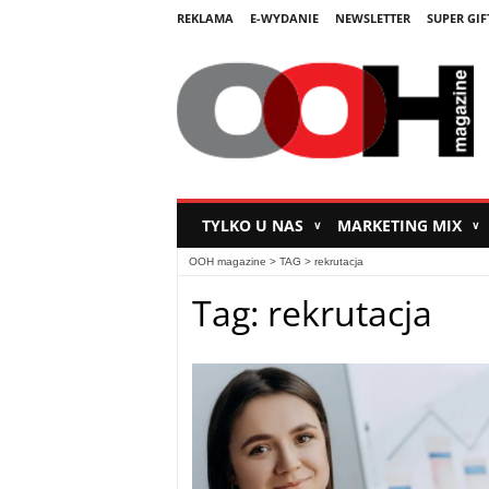
REKLAMA
E-WYDANIE
NEWSLETTER
SUPER GIF
TYLKO U NAS
MARKETING MIX
∨
∨
OOH magazine
> TAG > rekrutacja
Tag: rekrutacja