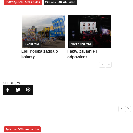
POWIĄZANE ARTYKUŁY
WIĘCEJ OD AUTORA
yny
Event MIX
Marketing MIX
Festiwal M
rum
Lidl Polska zadba o
Fakty, zaufanie i
Paweł Tka
..
kolarzy...
odpowiedz...
...
<
>
UDOSTĘPNIJ
FB
TW
PIN
<
>
Tylko w OOH magazine