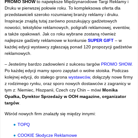
PROMO SHOW
to największe Międzynarodowe Targi Reklamy i
Druku w pierwszej połowie roku. To kompleksowa oferta dla
przedstawicieli szeroko rozumianej branży reklamy i druku.
Inspiracje znajdą tutaj zarówno poszukujący gadżetowych
nowości, tekstyliów reklamowych, poligrafii reklamowej, eventów,
a także opakowań. Jak co roku wybrane zostaną również
najlepsze gadżety reklamowe w konkursie
SUPER GIFT
– w
każdej edycji wystawcy zgłaszają ponad 120 propozycji gadżetów
reklamowych.
– Jesteśmy bardzo zadowoleni z sukcesu targów
PROMO SHOW
.
Po każdej edycji mamy sporo zapytań o wolne stoiska. Podczas
kolejnej edycji, do stałego grona
wystawców
, dołączyły nowe firmy
z rodzimego rynku, oraz sporo nowych dostawców z zagranicy w
tym z: Niemiec, Hiszpanii, Czech czy Chin – mówi
Monika
Opałka,
Dyrektor Sprzedaży w OOH magazine, organizator
targów
.
Wśród nowych firm znalazły się między innymi:
TOPQ
COOKIE Słodycze Reklamowe