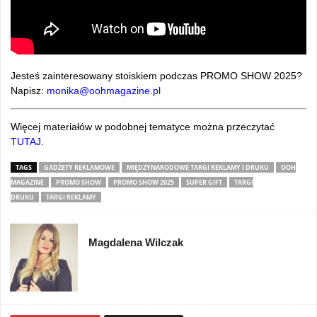
Jesteś zainteresowany stoiskiem podczas PROMO SHOW 2025?
Napisz:
monika@oohmagazine.pl
Więcej materiałów w podobnej tematyce można przeczytać
TUTAJ
.
TAGS
GADŻETY REKLAMOWE
MIĘDZYNARODOWE TARGI REKLAMY I DRUKU
OOH
MAGAZINE
PROMO SHOW
PROMO SHOW 2025
SUPER GIFT
TARGI
DRUKU
TARGI REKLAMY
Magdalena Wilczak