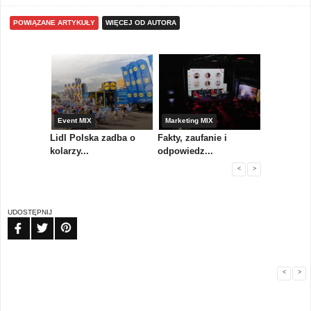
POWIĄZANE ARTYKUŁY
WIĘCEJ OD AUTORA
yny
Event MIX
Marketing MIX
Festiwal M
rum
Lidl Polska zadba o
Fakty, zaufanie i
Paweł Tka
..
kolarzy...
odpowiedz...
...
<
>
UDOSTĘPNIJ
FB
TW
PIN
<
>