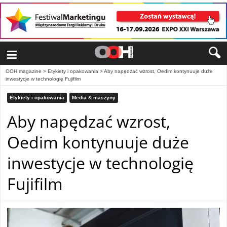
≡
OOH magazine
>
Etykiety i opakowania
>
Aby napędzać wzrost, Oedim kontynuuje duże
inwestycje w technologię Fujifilm
Etykiety i opakowania
Media & maszyny
Aby napędzać wzrost,
Oedim kontynuuje duże
inwestycje w technologię
Fujifilm