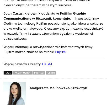
branży. Od maszyn po zespół wsparcia, firma okazała się
nieocenionym partnerem w naszym sukcesie.
Joan Casas, kierownik oddziału w Fujifilm Graphic
Communications w Hiszpanii, komentuje
: – Inwestycja firmy
Oedim w technologię Fujifilm pozycjonuje ją jako lidera w sektorze
druku wielkoformatowego. Cieszymy się, że możemy uczestniczyć
w rozwoju firmy i z zaangażowaniem będziemy wspierać jej
dalsze sukcesy.
Więcej informacji o rozwiązaniach wielkoformatowych firmy
Fujifilm można znaleźć na stronie
Fujifilm
.
Więcej newsów z branży
TUTAJ
.
TAGS
ACUITY ULTRA
FUJIFILM
OEDIM
Małgorzata Malinowska-Krawczyk