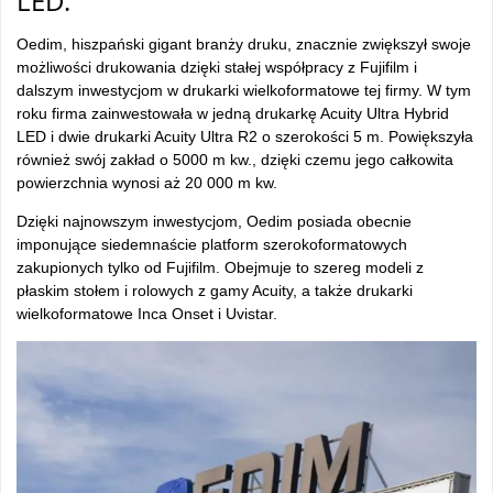
LED.
Oedim, hiszpański gigant branży druku, znacznie zwiększył swoje
możliwości drukowania dzięki stałej współpracy z Fujifilm i
dalszym inwestycjom w drukarki wielkoformatowe tej firmy. W tym
roku firma zainwestowała w jedną drukarkę Acuity Ultra Hybrid
LED i dwie drukarki Acuity Ultra R2 o szerokości 5 m. Powiększyła
również swój zakład o 5000 m kw., dzięki czemu jego całkowita
powierzchnia wynosi aż 20 000 m kw.
Dzięki najnowszym inwestycjom, Oedim posiada obecnie
imponujące siedemnaście platform szerokoformatowych
zakupionych tylko od Fujifilm. Obejmuje to szereg modeli z
płaskim stołem i rolowych z gamy Acuity, a także drukarki
wielkoformatowe Inca Onset i Uvistar.