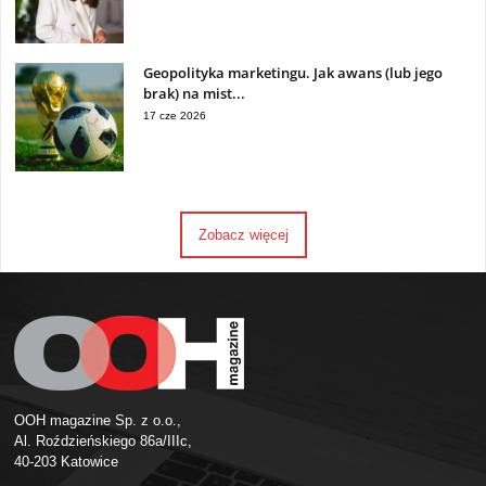
Geopolityka marketingu. Jak awans (lub jego
brak) na mist...
17 cze 2026
Zobacz więcej
OOH magazine Sp. z o.o.,
Al. Roździeńskiego 86a/IIIc,
40-203 Katowice