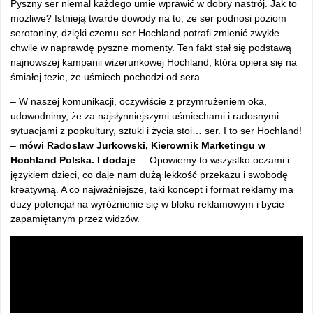
Pyszny ser niemal każdego umie wprawić w dobry nastrój. Jak to
możliwe? Istnieją twarde dowody na to, że ser podnosi poziom
serotoniny, dzięki czemu ser Hochland potrafi zmienić zwykłe
chwile w naprawdę pyszne momenty. Ten fakt stał się podstawą
najnowszej kampanii wizerunkowej Hochland, która opiera się na
śmiałej tezie, że uśmiech pochodzi od sera.
– W naszej komunikacji, oczywiście z przymrużeniem oka,
udowodnimy, że za najsłynniejszymi uśmiechami i radosnymi
sytuacjami z popkultury, sztuki i życia stoi… ser. I to ser Hochland!
–
mówi Radosław Jurkowski, Kierownik Marketingu w
Hochland Polska. I dodaje
: – Opowiemy to wszystko oczami i
językiem dzieci, co daje nam dużą lekkość przekazu i swobodę
kreatywną. A co najważniejsze, taki koncept i format reklamy ma
duży potencjał na wyróżnienie się w bloku reklamowym i bycie
zapamiętanym przez widzów.