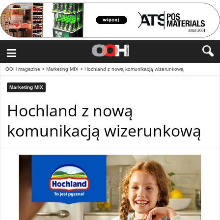
≡
OOH magazine
>
Marketing MIX
>
Hochland z nową komunikacją wizerunkową
Marketing MIX
Hochland z nową
komunikacją wizerunkową