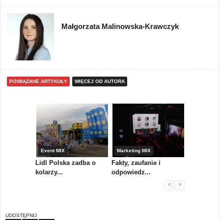
Małgorzata Malinowska-Krawczyk
POWIĄZANE ARTYKUŁY
WIĘCEJ OD AUTORA
yny
Event MIX
Marketing MIX
Festiwal M
rum
Lidl Polska zadba o
Fakty, zaufanie i
Paweł Tka
..
kolarzy...
odpowiedz...
...
<
>
UDOSTĘPNIJ