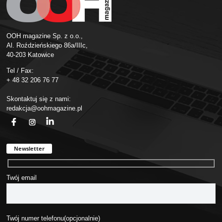
OOH magazine Sp. z o.o.,
Al. Roździeńskiego 86a/IIIc,
40-203 Katowice
Tel / Fax:
+ 48 32 206 76 77
Skontaktuj się z nami:
redakcja@oohmagazine.pl
fb
ins
in
Newsletter
Twój email
Twój numer telefonu(opcjonalnie)