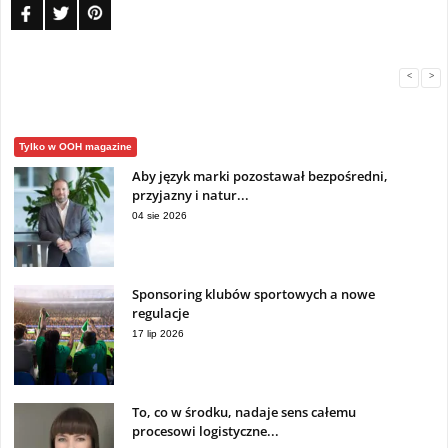
FB
TW
PIN
<
>
Tylko w OOH magazine
Aby język marki pozostawał bezpośredni,
przyjazny i natur...
04 sie 2026
Sponsoring klubów sportowych a nowe
regulacje
17 lip 2026
To, co w środku, nadaje sens całemu
procesowi logistyczne...