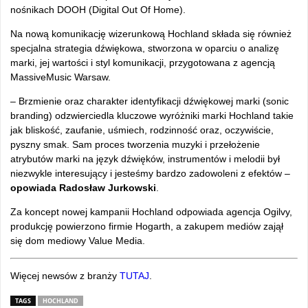
nośnikach DOOH (Digital Out Of Home).
Na nową komunikację wizerunkową Hochland składa się również
specjalna strategia dźwiękowa, stworzona w oparciu o analizę
marki, jej wartości i styl komunikacji, przygotowana z agencją
MassiveMusic Warsaw.
– Brzmienie oraz charakter identyfikacji dźwiękowej marki (sonic
branding) odzwierciedla kluczowe wyróżniki marki Hochland takie
jak bliskość, zaufanie, uśmiech, rodzinność oraz, oczywiście,
pyszny smak. Sam proces tworzenia muzyki i przełożenie
atrybutów marki na język dźwięków, instrumentów i melodii był
niezwykle interesujący i jesteśmy bardzo zadowoleni z efektów –
opowiada Radosław Jurkowski
.
Za koncept nowej kampanii Hochland odpowiada agencja Ogilvy,
produkcję powierzono firmie Hogarth, a zakupem mediów zajął
się dom mediowy Value Media.
Więcej newsów z branży
TUTAJ
.
TAGS
HOCHLAND