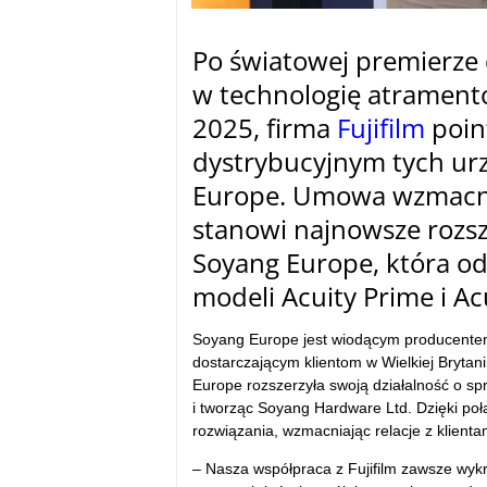
Po światowej premierze
w technologię atramen
2025, firma
Fujifilm
poin
dystrybucyjnym tych urz
Europe. Umowa wzmacnia
stanowi najnowsze rozsze
Soyang Europe, która od
modeli Acuity Prime i Acu
Soyang Europe jest wiodącym producentem
dostarczającym klientom w Wielkiej Brytan
Europe rozszerzyła swoją działalność o sp
i tworząc Soyang Hardware Ltd. Dzięki p
rozwiązania, wzmacniając relacje z klienta
– Nasza współpraca z Fujifilm zawsze wyk