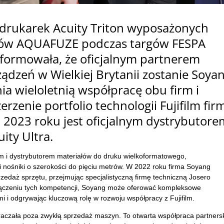
 drukarek Acuity Triton wyposażonych
tów AQUAFUZE podczas targów FESPA
formowała, że oficjalnym partnerem
ądzeń w Wielkiej Brytanii zostanie Soya
 wieloletnią współpracę obu firm i
rzenie portfolio technologii Fujifilm fir
 2023 roku jest oficjalnym dystrybutore
ity Ultra.
 i dystrybutorem materiałów do druku wielkoformatowego,
ii nośniki o szerokości do pięciu metrów. W 2022 roku firma Soyang
rzedaż sprzętu, przejmując specjalistyczną firmę techniczną Josero
ołączeniu tych kompetencji, Soyang może oferować kompleksowe
mi i odgrywając kluczową rolę w rozwoju współpracy z Fujifilm.
raczała poza zwykłą sprzedaż maszyn. To otwarta współpraca partners