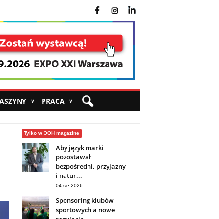
fb
ins
yt
MASZYNY
PRACA
∨
∨
Tylko w OOH magazine
Aby język marki
pozostawał
bezpośredni, przyjazny
i natur...
04 sie 2026
Sponsoring klubów
sportowych a nowe