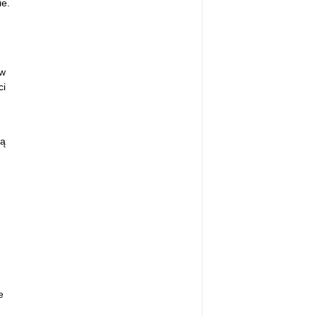
e.
ów
ci
dą
e