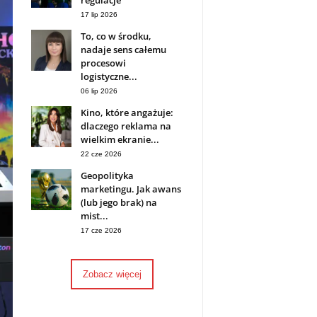
regulacje
17 lip 2026
To, co w środku,
nadaje sens całemu
procesowi
logistyczne...
06 lip 2026
Kino, które angażuje:
dlaczego reklama na
wielkim ekranie...
22 cze 2026
Geopolityka
marketingu. Jak awans
(lub jego brak) na
mist...
17 cze 2026
Zobacz więcej