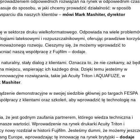
wprowadzeniem odpowiednich rozwiązań na rynek w odpowiednim czasi
 – pasuje do sposobu, w jaki chcemy prowadzić działalność: w sposób
wsparciu dla naszych klientów –
mówi Mark Mashiter, dyrektor
cję w sektorze druku wielkoformatowego. Odpowiada na wiele problem
ologiami lateksowymi i rozpuszczalnikowymi, oferując prawdziwe korzyś
równoważonego rozwoju. Cieszymy się, że możemy wprowadzić to
acniać naszą współpracę z Fujifilm – dodaje.
aturalny, stały dialog z klientami. Oznacza to, że nie czekamy, aż bę
a miejscu, wspierając ich każdego dnia. Dzięki temu jesteśmy w
innowacyjne rozwiązania, takie jak Acuity Triton i AQUAFUZE, w
 Mashiter
.
dzenie demonstracyjne w swojej siedzibie głównej po targach FESPA
półpracy z klientami oraz szkoleń, aby wprowadzić tę technologię na
 że jest godnym zaufania partnerem, którego wiedza techniczna i
w nasze wartości. Wprowadzenie na rynek drukarki Acuity Triton i
nowy rozdział w historii Fujifilm. Jesteśmy dumni, że możemy jeszcz
ang Europe, wprowadzając tę innowację na rynek brytyjski –
dodaje