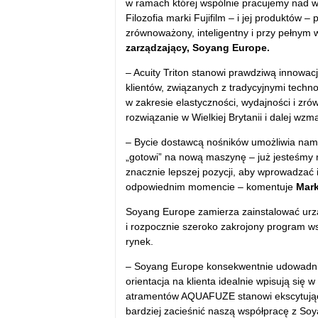
w ramach której wspólnie pracujemy nad 
Filozofia marki Fujifilm – i jej produktów
zrównoważony, inteligentny i przy pełnym 
zarządzający, Soyang Europe.
– Acuity Triton stanowi prawdziwą innowa
klientów, związanych z tradycyjnymi techn
w zakresie elastyczności, wydajności i z
rozwiązanie w Wielkiej Brytanii i dalej wzm
– Bycie dostawcą nośników umożliwia nam n
„gotowi” na nową maszynę – już jesteśmy n
znacznie lepszej pozycji, aby wprowadzać 
odpowiednim momencie – komentuje
Mark
Soyang Europe zamierza zainstalować urzą
i rozpocznie szeroko zakrojony program ws
rynek.
– Soyang Europe konsekwentnie udowadnia,
orientacja na klienta idealnie wpisują się 
atramentów AQUAFUZE stanowi ekscytujący 
bardziej zacieśnić naszą współpracę z Soy