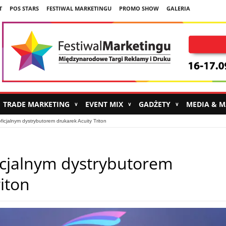
T
POS STARS
FESTIWAL MARKETINGU
PROMO SHOW
GALERIA
TRADE MARKETING
EVENT MIX
GADŻETY
MEDIA & 
∨
∨
∨
icjalnym dystrybutorem drukarek Acuity Triton
icjalnym dystrybutorem
iton