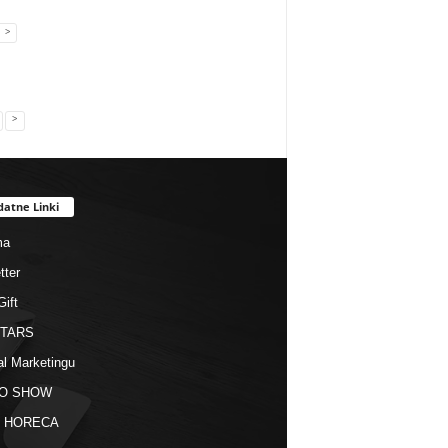
skarpetki na...
poza dome...
przewo...
>
>
datne Linki
ma
tter
Gift
STARS
al Marketingu
O SHOW
kt HORECA