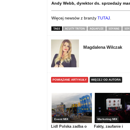
Andy Webb, dyrektor ds. sprzedaży masz
Więcej newsów z branży
TUTAJ
.
TAGS
ACUITY TRITON
AQUAFUZE
SOYANG
SOY
Magdalena Wilczak
POWIĄZANE ARTYKUŁY
WIĘCEJ OD AUTORA
Media & maszyny
Event MIX
Marketing MIX
Atrium Centrum
Lidl Polska zadba o
Fakty, zaufanie i