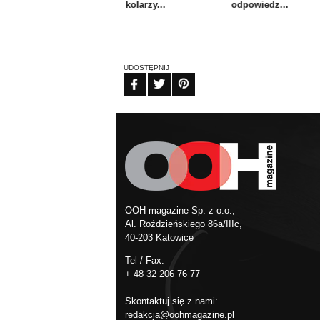
Ploterowe or...
kolarzy...
odpowiedz...
UDOSTĘPNIJ
FB
TW
PIN
OOH magazine Sp. z o.o.,
Al. Roździeńskiego 86a/IIIc,
40-203 Katowice
Tel / Fax:
+ 48 32 206 76 77
Skontaktuj się z nami:
redakcja@oohmagazine.pl