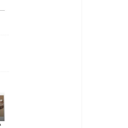
Gadżety reklamowe
Gadżety reklamowe
Marketing MIX
a
Many Mornings:
Nowa era jedzenia
IAB Polska publikuj