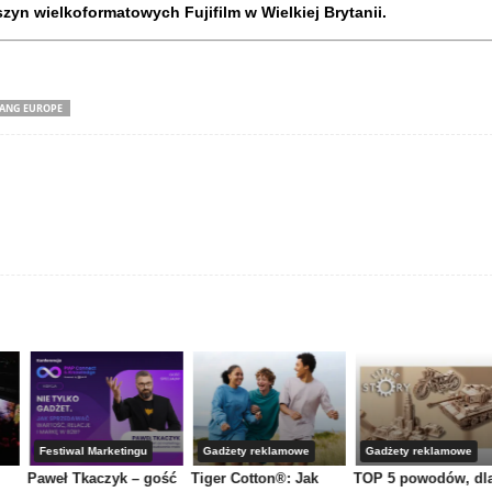
yn wielkoformatowych Fujifilm w Wielkiej Brytanii.
ANG EUROPE
Festiwal Marketingu
Gadżety reklamowe
Gadżety reklamowe
Paweł Tkaczyk – gość
Tiger Cotton®: Jak
TOP 5 powodów, dl