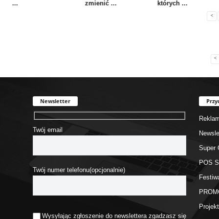
...
zmienić ...
których ...
<
<
Newsletter
Przy
Rekla
Twój email
Newsle
Super 
POS 
Twój numer telefonu(opcjonalnie)
Festiw
PROM
Proje
Wysyłając zgłoszenie do newslettera zgadzasz się