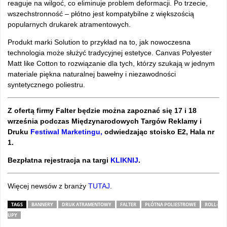
reaguje na wilgoć, co eliminuje problem deformacji. Po trzecie,
wszechstronność
– p
ł
ótno jest kompatybilne z wi
ększością
popularnych drukarek atramentowych.
Produkt marki Solution to przykład na to, jak nowoczesna
technologia może służyć tradycyjnej estetyce. Canvas Polyester
Matt like Cotton to rozwiązanie dla tych, kt
órzy szukaj
ą w jednym
materiale piękna naturalnej bawełny i niezawodności
syntetycznego poliestru.
Z ofertą firmy Falter będzie można zapoznać się 17 i 18
września podczas Międzynarodowych Targów Reklamy i
Druku
Festiwal Marketingu,
odwiedzając stoisko E2, Hala nr
1.
Bezpłatna rejestracja na targi
KLIKNIJ
.
Więcej newsów z branży
TUTAJ
.
TAGS
BANNERY
DRUK ATRAMENTOWY
FALTER
PŁÓTNA POLIESTROWE
ROLL-
UPY