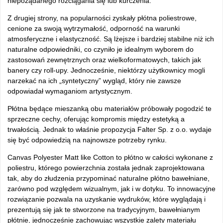
niepożądanego rozciągania się lub kurczenia.
Z drugiej strony, na popularności zyskały pł
ótna poliestrowe,
cenione za swoj
ą wytrzymałość, odporność na warunki
atmosferyczne i elastyczność. Są lżejsze i bardziej stabilne niż ich
naturalne odpowiedniki, co czyniło je idealnym wyborem do
zastosowań zewnętrznych oraz wielkoformatowych, takich jak
banery czy roll-upy. Jednocześnie, niekt
órzy u
żytkownicy mogli
narzekać na ich
„syntetyczny” wygl
ąd, kt
óry nie zawsze
odpowiada
ł wymaganiom artystycznym.
Pł
ótna b
ędące mieszanką obu materiał
ów próbowa
ły pogodzić te
sprzeczne cechy, oferując kompromis między estetyką a
trwałością. Jednak to właśnie propozycja Falter Sp. z o.o. wydaje
się być odpowiedzią na najnowsze potrzeby rynku.
Canvas Polyester Matt like Cotton to pł
ótno w ca
łości wykonane z
poliestru, kt
órego powierzchnia zosta
ła jednak zaprojektowana
tak, aby do złudzenia przypominać naturalne pł
ótno bawe
łniane,
zar
ówno pod wzgl
ędem wizualnym, jak i w dotyku. To innowacyjne
rozwiązanie pozwala na uzyskanie wydruk
ów, które wygl
ądają i
prezentują się jak te stworzone na tradycyjnym, bawełnianym
pł
ótnie, jednocze
śnie zachowując wszystkie zalety materiału