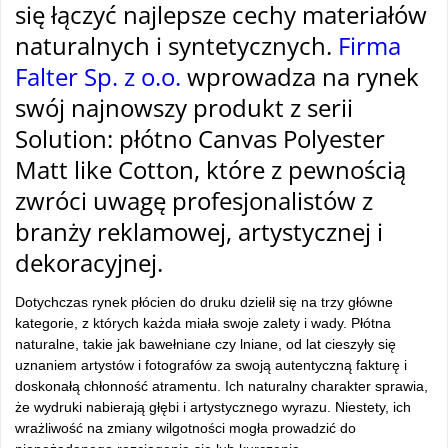
si
ę łączyć najlepsze cechy materiał
ów
naturalnych i syntetycznych.
Firma
Falter Sp. z o.o.
wprowadza na rynek
swój najnowszy produkt z serii
Solution: p
ł
ótno Canvas Polyester
Matt like Cotton, które z pewno
ścią
zwr
óci uwag
ę profesjonalist
ów z
bran
ży reklamowej, artystycznej i
dekoracyjnej.
Dotychczas rynek pł
ócien do druku dzieli
ł się na trzy gł
ówne
kategorie, z których ka
żda miała swoje zalety i wady. Pł
ótna
naturalne, takie jak bawe
łniane czy lniane, od lat cieszyły się
uznaniem artyst
ów i fotografów za swoj
ą autentyczną fakturę i
doskonałą chłonność atramentu. Ich naturalny charakter sprawia,
że wydruki nabierają głębi i artystycznego wyrazu. Niestety, ich
wrażliwość na zmiany wilgotności mogła prowadzić do