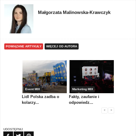
Małgorzata Malinowska-Krawczyk
POWIĄZANE ARTYKUŁY
WIĘCEJ OD AUTORA
yny
Event MIX
Marketing MIX
Festiwal M
rum
Lidl Polska zadba o
Fakty, zaufanie i
Paweł Tka
..
kolarzy...
odpowiedz...
...
<
>
UDOSTĘPNIJ
FB
TW
PIN