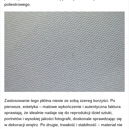
poliestrowego.
Zastosowanie tego pł
ótna niesie ze sob
ą szereg korzyści. Po
pierwsze, estetyka
– matowe wyko
ńczenie i autentyczna faktura
sprawiają, że idealnie nadaje się do reprodukcji dzieł sztuki,
portret
ów i wysokiej jako
ści fotografii, doskonale sprawdzając się
w dekoracji wnętrz. Po drugie, trwałość i stabilność
– materia
ł nie