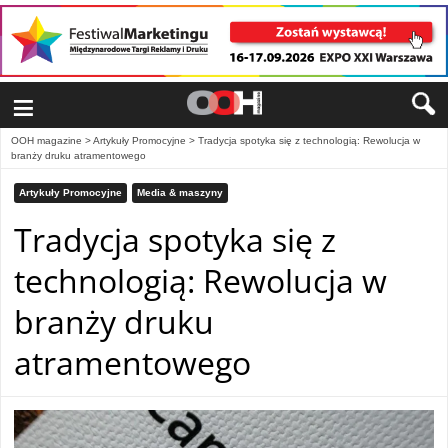
≡
OOH magazine
>
Artykuły Promocyjne
>
Tradycja spotyka się z technologią: Rewolucja w
branży druku atramentowego
Artykuły Promocyjne
Media & maszyny
Tradycja spotyka się z
technologią: Rewolucja w
branży druku
atramentowego