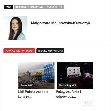
TAGS
INFLUENCER MARKETING
YVES ROCHER
Małgorzata Malinowska-Krawczyk
POWIĄZANE ARTYKUŁY
WIĘCEJ OD AUTORA
yny
Event MIX
Marketing MIX
Festiwal M
rum
Lidl Polska zadba o
Fakty, zaufanie i
Paweł Tka
..
kolarzy...
odpowiedz...
...
<
>