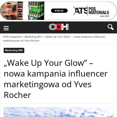
≡
OOH magazine
>
Marketing MIX
>
„Wake Up Your Glow” – nowa kampania influencer
marketingowa od Yves Rocher
Marketing MIX
„Wake Up Your Glow” –
nowa kampania influencer
marketingowa od Yves
Rocher