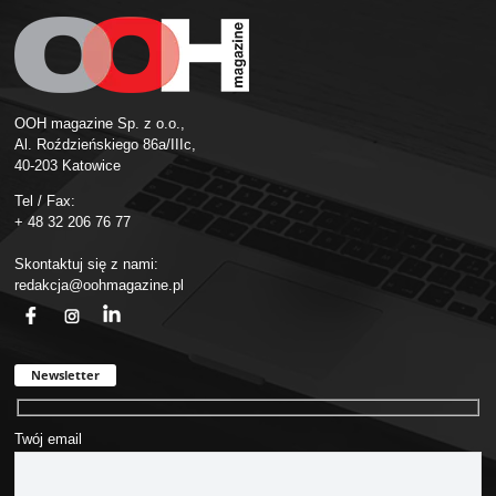
OOH magazine Sp. z o.o.,
Al. Roździeńskiego 86a/IIIc,
40-203 Katowice
Tel / Fax:
+ 48 32 206 76 77
Skontaktuj się z nami:
redakcja@oohmagazine.pl
fb
ins
in
Newsletter
Twój email