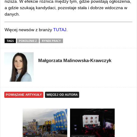
niższa. W efekcie różnica między tym, gdzie powstają ogłoszenia,
a gdzie szukają kandydaci, pozostaje stała i dobrze widoczna w
danych.
Więcej newsów z branży
TUTAJ
.
TAGS
POKOLENIE Z
RYNEK PRACY
Małgorzata Malinowska-Krawczyk
POWIĄZANE ARTYKUŁY
WIĘCEJ OD AUTORA