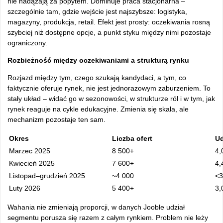
nie nadążają za popytem. Dominuje praca stacjonarna –
szczególnie tam, gdzie wejście jest najszybsze: logistyka,
magazyny, produkcja, retail. Efekt jest prosty: oczekiwania rosną
szybciej niż dostępne opcje, a punkt styku między nimi pozostaje
ograniczony.
Rozbieżność między oczekiwaniami a strukturą rynku
Rozjazd między tym, czego szukają kandydaci, a tym, co
faktycznie oferuje rynek, nie jest jednorazowym zaburzeniem. To
stały układ – widać go w sezonowości, w strukturze ról i w tym, jak
rynek reaguje na cykle edukacyjne. Zmienia się skala, ale
mechanizm pozostaje ten sam.
Okres
Liczba ofert
Ud
Marzec 2025
8 500+
4,
Kwiecień 2025
7 600+
4,
Listopad–grudzień 2025
~4 000
<
Luty 2026
5 400+
3,
Wahania nie zmieniają proporcji, w danych Jooble udział
segmentu porusza się razem z całym rynkiem. Problem nie leży