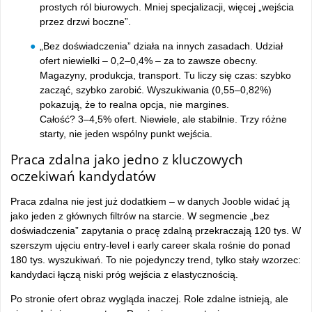
prostych ról biurowych. Mniej specjalizacji, więcej „wejścia
przez drzwi boczne”.
„Bez doświadczenia” działa na innych zasadach. Udział
ofert niewielki – 0,2–0,4% – za to zawsze obecny.
Magazyny, produkcja, transport. Tu liczy się czas: szybko
zacząć, szybko zarobić. Wyszukiwania (0,55–0,82%)
pokazują, że to realna opcja, nie margines.
Całość? 3–4,5% ofert. Niewiele, ale stabilnie. Trzy różne
starty, nie jeden wspólny punkt wejścia.
Praca zdalna jako jedno z kluczowych
oczekiwań kandydatów
Praca zdalna nie jest już dodatkiem – w danych Jooble widać ją
jako jeden z głównych filtrów na starcie. W segmencie „bez
doświadczenia” zapytania o pracę zdalną przekraczają 120 tys. W
szerszym ujęciu entry-level i early career skala rośnie do ponad
180 tys. wyszukiwań. To nie pojedynczy trend, tylko stały wzorzec:
kandydaci łączą niski próg wejścia z elastycznością.
Po stronie ofert obraz wygląda inaczej. Role zdalne istnieją, ale