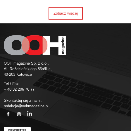
Zobacz więcej
OOH magazine Sp. z o.o.,
Al. Roździeńskiego 86a/IIIc,
40-203 Katowice
Tel / Fax:
+ 48 32 206 76 77
Skontaktuj się z nami:
redakcja@oohmagazine.pl
fb
ins
in
Newsletter