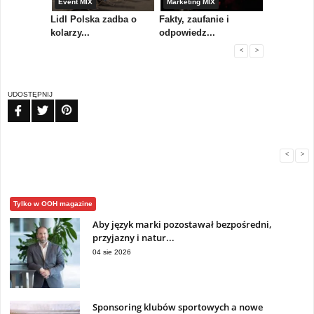
yny
Event MIX
Marketing MIX
Festiwal M
rum
Lidl Polska zadba o
Fakty, zaufanie i
Paweł Tka
..
kolarzy...
odpowiedz...
...
<
>
UDOSTĘPNIJ
FB
TW
PIN
<
>
Tylko w OOH magazine
Aby język marki pozostawał bezpośredni,
przyjazny i natur...
04 sie 2026
Sponsoring klubów sportowych a nowe