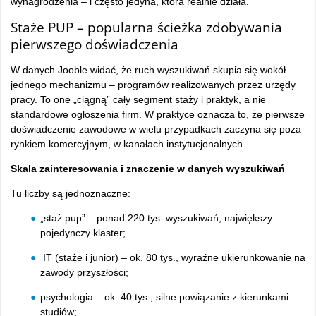
wynagrodzenia – i często jedyna, która realnie działa.
Staże PUP – popularna ścieżka zdobywania
pierwszego doświadczenia
W danych Jooble widać, że ruch wyszukiwań skupia się wokół
jednego mechanizmu – programów realizowanych przez urzędy
pracy. To one „ciągną” cały segment staży i praktyk, a nie
standardowe ogłoszenia firm. W praktyce oznacza to, że pierwsze
doświadczenie zawodowe w wielu przypadkach zaczyna się poza
rynkiem komercyjnym, w kanałach instytucjonalnych.
Skala zainteresowania i znaczenie w danych wyszukiwań
Tu liczby są jednoznaczne:
„staż pup” – ponad 220 tys. wyszukiwań, największy
pojedynczy klaster;
IT (staże i junior) – ok. 80 tys., wyraźne ukierunkowanie na
zawody przyszłości;
psychologia – ok. 40 tys., silne powiązanie z kierunkami
studiów;