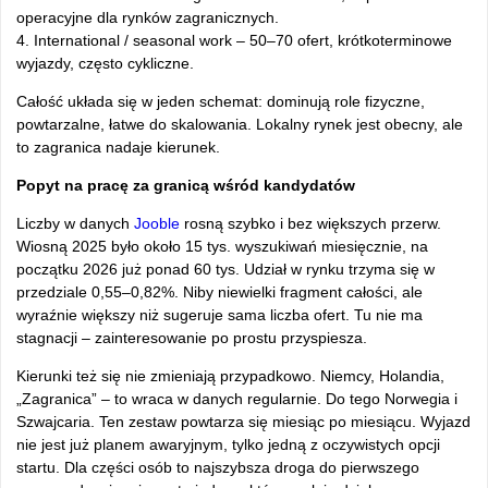
operacyjne dla rynków zagranicznych.
4. International / seasonal work – 50–70 ofert, krótkoterminowe
wyjazdy, często cykliczne.
Całość układa się w jeden schemat: dominują role fizyczne,
powtarzalne, łatwe do skalowania. Lokalny rynek jest obecny, ale
to zagranica nadaje kierunek.
Popyt na pracę za granicą wśród kandydatów
Liczby w danych
Jooble
rosną szybko i bez większych przerw.
Wiosną 2025 było około 15 tys. wyszukiwań miesięcznie, na
początku 2026 już ponad 60 tys. Udział w rynku trzyma się w
przedziale 0,55–0,82%. Niby niewielki fragment całości, ale
wyraźnie większy niż sugeruje sama liczba ofert. Tu nie ma
stagnacji – zainteresowanie po prostu przyspiesza.
Kierunki też się nie zmieniają przypadkowo. Niemcy, Holandia,
„Zagranica” – to wraca w danych regularnie. Do tego Norwegia i
Szwajcaria. Ten zestaw powtarza się miesiąc po miesiącu. Wyjazd
nie jest już planem awaryjnym, tylko jedną z oczywistych opcji
startu. Dla części osób to najszybsza droga do pierwszego