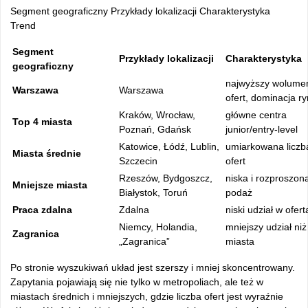
Segment geograficzny Przykłady lokalizacji Charakterystyka
Trend
Segment
Przykłady lokalizacji
Charakterystyka
geograficzny
najwyższy wolume
Warszawa
Warszawa
ofert, dominacja r
Kraków, Wrocław,
główne centra
Top 4 miasta
Poznań, Gdańsk
junior/entry-level
Katowice, Łódź, Lublin,
umiarkowana liczb
Miasta średnie
Szczecin
ofert
Rzeszów, Bydgoszcz,
niska i rozproszon
Mniejsze miasta
Białystok, Toruń
podaż
Praca zdalna
Zdalna
niski udział w ofer
Niemcy, Holandia,
mniejszy udział niż
Zagranica
„Zagranica”
miasta
Po stronie wyszukiwań układ jest szerszy i mniej skoncentrowany.
Zapytania pojawiają się nie tylko w metropoliach, ale też w
miastach średnich i mniejszych, gdzie liczba ofert jest wyraźnie