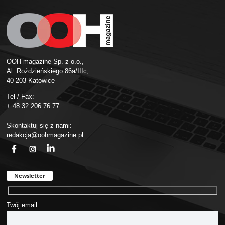
OOH magazine Sp. z o.o.,
Al. Roździeńskiego 86a/IIIc,
40-203 Katowice
Tel / Fax:
+ 48 32 206 76 77
Skontaktuj się z nami:
redakcja@oohmagazine.pl
fb
ins
in
Newsletter
Twój email