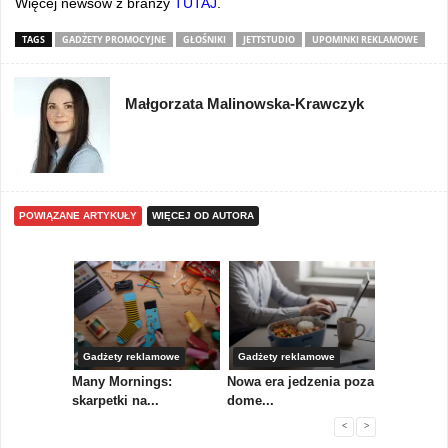
Więcej newsów z branży
TUTAJ
.
TAGS
GADŻETY PROMOCYJNE
GŁOŚNIKI
JETTSTUDIO
UPOMINKI REKLAMOWE
Małgorzata Malinowska-Krawczyk
POWIĄZANE ARTYKUŁY
WIĘCEJ OD AUTORA
Gadżety reklamowe
Gadżety reklamowe
Marketing 
koły,
Many Mornings:
Nowa era jedzenia poza
IAB Polska
skarpetki na...
dome...
przewo...
<
>