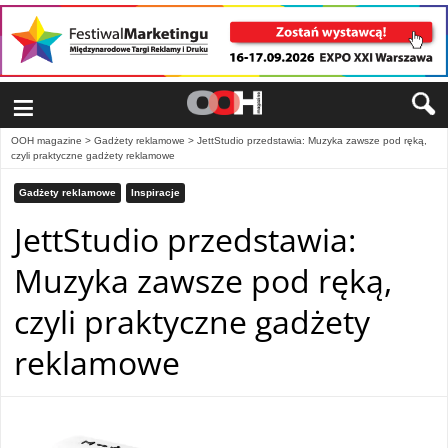
≡
OOH magazine
>
Gadżety reklamowe
>
JettStudio przedstawia: Muzyka zawsze pod ręką,
czyli praktyczne gadżety reklamowe
Gadżety reklamowe
Inspiracje
JettStudio przedstawia:
Muzyka zawsze pod ręką,
czyli praktyczne gadżety
reklamowe