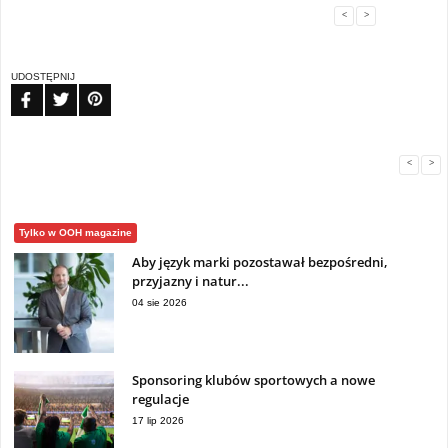
<
>
UDOSTĘPNIJ
FB
TW
PIN
<
>
Tylko w OOH magazine
Aby język marki pozostawał bezpośredni,
przyjazny i natur...
04 sie 2026
Sponsoring klubów sportowych a nowe
regulacje
17 lip 2026