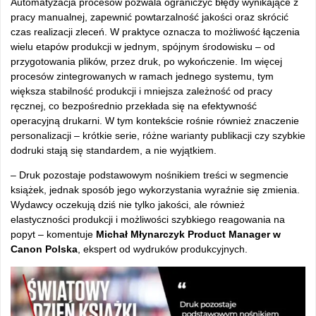
Automatyzacja procesów pozwala ograniczyć błędy wynikające z
pracy manualnej, zapewnić powtarzalność jakości oraz skrócić
czas realizacji zleceń. W praktyce oznacza to możliwość łączenia
wielu etapów produkcji w jednym, spójnym środowisku – od
przygotowania plików, przez druk, po wykończenie. Im więcej
procesów zintegrowanych w ramach jednego systemu, tym
większa stabilność produkcji i mniejsza zależność od pracy
ręcznej, co bezpośrednio przekłada się na efektywność
operacyjną drukarni. W tym kontekście rośnie również znaczenie
personalizacji – krótkie serie, różne warianty publikacji czy szybkie
dodruki stają się standardem, a nie wyjątkiem.
– Druk pozostaje podstawowym nośnikiem treści w segmencie
książek, jednak sposób jego wykorzystania wyraźnie się zmienia.
Wydawcy oczekują dziś nie tylko jakości, ale również
elastyczności produkcji i możliwości szybkiego reagowania na
popyt – komentuje
Michał Młynarczyk Product Manager w
Canon Polska
, ekspert od wydruków produkcyjnych.