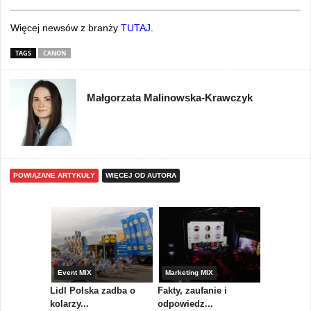
Więcej newsów z branży
TUTAJ
.
TAGS
CANON
Małgorzata Malinowska-Krawczyk
POWIĄZANE ARTYKUŁY
WIĘCEJ OD AUTORA
yny
Event MIX
Marketing MIX
Festiwal M
rum
Lidl Polska zadba o
Fakty, zaufanie i
Paweł Tka
..
kolarzy...
odpowiedz...
...