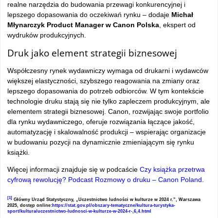
realne narzędzia do budowania przewagi konkurencyjnej i
lepszego dopasowania do oczekiwań rynku – dodaje
Michał
Młynarczyk Product Manager w Canon Polska
, ekspert od
wydruków produkcyjnych.
Druk jako element strategii biznesowej
Współczesny rynek wydawniczy wymaga od drukarni i wydawców
większej elastyczności, szybszego reagowania na zmiany oraz
lepszego dopasowania do potrzeb odbiorców. W tym kontekście
technologie druku stają się nie tylko zapleczem produkcyjnym, ale
elementem strategii biznesowej. Canon, rozwijając swoje portfolio
dla rynku wydawniczego, oferuje rozwiązania łączące jakość,
automatyzację i skalowalność produkcji – wspierając organizacje
w budowaniu pozycji na dynamicznie zmieniającym się rynku
książki.
Więcej informacji znajduje się w podcaście
Czy książka przetrwa
cyfrową rewolucję? Podcast Rozmowy o druku – Canon Poland
.
[1]
Główny Urząd Statystyczny, „Uczestnictwo ludności w kulturze w 2024 r.”, Warszawa
2025, dostęp online:
https://stat.gov.pl/obszary-tematyczne/kultura-turystyka-
sport/kultura/uczestnictwo-ludnosci-w-kulturze-w-2024-r-,6,4.html