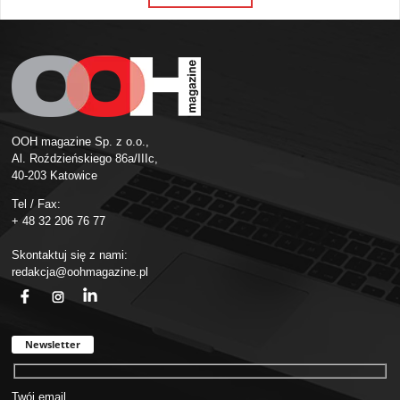
OOH magazine Sp. z o.o.,
Al. Roździeńskiego 86a/IIIc,
40-203 Katowice
Tel / Fax:
+ 48 32 206 76 77
Skontaktuj się z nami:
redakcja@oohmagazine.pl
fb
ins
in
Newsletter
Twój email