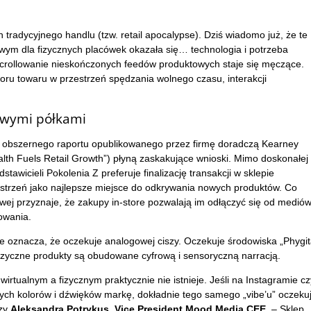
 tradycyjnego handlu (tzw. retail apocalypse). Dziś wiadomo już, że te
owym dla fizycznych placówek okazała się… technologia i potrzeba
 scrollowanie nieskończonych feedów produktowych staje się męczące.
oru towaru w przestrzeń spędzania wolnego czasu, interakcji
owymi półkami
Z obszernego raportu opublikowanego przez firmę doradczą Kearney
th Fuels Retail Growth”) płyną zaskakujące wnioski. Mimo doskonałej
tawicieli Pokolenia Z preferuje finalizację transakcji w sklepie
estrzeń jako najlepsze miejsce do odkrywania nowych produktów. Co
wej przyznaje, że zakupy in-store pozwalają im odłączyć się od medió
owania.
 oznacza, że oczekuje analogowej ciszy. Oczekuje środowiska „Phygit
j fizyczne produkty są obudowane cyfrową i sensoryczną narracją.
irtualnym a fizycznym praktycznie nie istnieje. Jeśli na Instagramie cz
ych kolorów i dźwięków markę, dokładnie tego samego „vibe’u” oczeku
czy
Aleksandra Potrykus, Vice President Mood Media CEE
. – Sklep