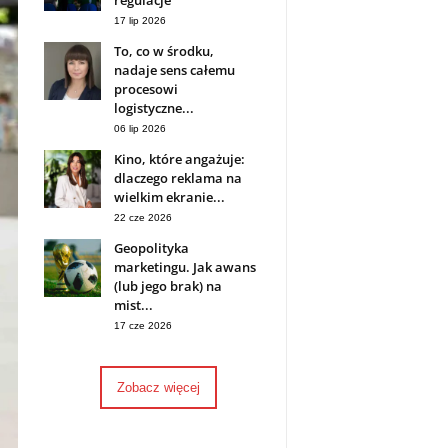
regulacje
17 lip 2026
To, co w środku,
nadaje sens całemu
procesowi
logistyczne...
06 lip 2026
Kino, które angażuje:
dlaczego reklama na
wielkim ekranie...
22 cze 2026
Geopolityka
marketingu. Jak awans
(lub jego brak) na
mist...
17 cze 2026
Zobacz więcej