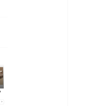
Gadżety reklamowe
Gadżety reklamowe
Marketing MIX
a
Many Mornings:
Nowa era jedzenia
IAB Polska publikuj
skarpetki na...
poza dome...
przewo...
>