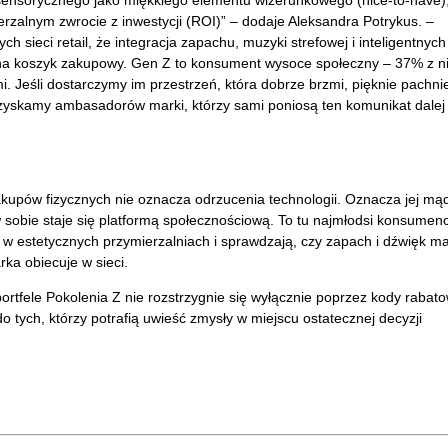
sensorycznego jako miękkiego elementu wizerunkowego (nice-to-have)
erzalnym zwrocie z inwestycji (ROI)” – dodaje Aleksandra Potrykus. –
 sieci retail, że integracja zapachu, muzyki strefowej i inteligentnych
a koszyk zakupowy. Gen Z to konsument wysoce społeczny – 37% z n
. Jeśli dostarczymy im przestrzeń, która dobrze brzmi, pięknie pachnie
 zyskamy ambasadorów marki, którzy sami poniosą ten komunikat dalej
akupów fizycznych nie oznacza odrzucenia technologii. Oznacza jej mą
w sobie staje się platformą społecznościową. To tu najmłodsi konsumenc
 w estetycznych przymierzalniach i sprawdzają, czy zapach i dźwięk ma
ka obiecuje w sieci.
 portfele Pokolenia Z nie rozstrzygnie się wyłącznie poprzez kody rabat
 tych, którzy potrafią uwieść zmysły w miejscu ostatecznej decyzji