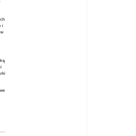
,
ich
 i
 w
drą
i
rki
owe