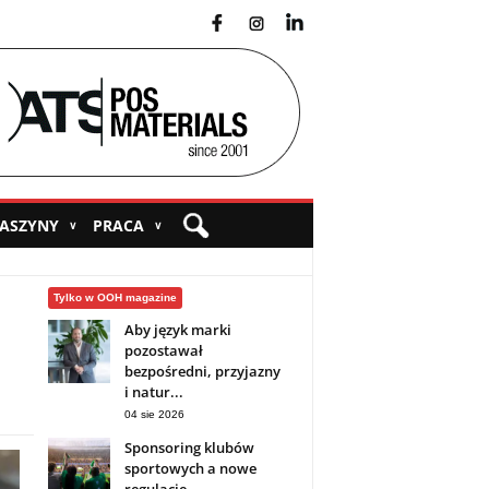
fb
ins
yt
MASZYNY
PRACA
∨
∨
Tylko w OOH magazine
Aby język marki
pozostawał
bezpośredni, przyjazny
i natur...
04 sie 2026
Sponsoring klubów
sportowych a nowe