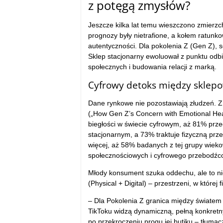
z potęgą zmysłów?
Jeszcze kilka lat temu wieszczono zmierzch
prognozy były nietrafione, a kołem ratunk
autentyczności. Dla pokolenia Z (Gen Z),
Sklep stacjonarny ewoluował z punktu odbi
społecznych i budowania relacji z marką.
Cyfrowy detoks między sklep
Dane rynkowe nie pozostawiają złudzeń. 
(„How Gen Z’s Concern with Emotional Heal
biegłości w świecie cyfrowym, aż 81% przeds
stacjonarnym, a 73% traktuje fizyczną prz
więcej, aż 58% badanych z tej grupy wieko
społecznościowych i cyfrowego przebodźc
Młody konsument szuka oddechu, ale to nie
(Physical + Digital) – przestrzeni, w które
– Dla Pokolenia Z granica między światem w
TikToku widzą dynamiczną, pełną konkretn
po przekroczeniu progu jej butiku – tłuma