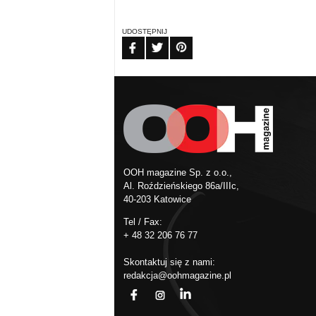
UDOSTĘPNIJ
FB
TW
PIN
OOH magazine Sp. z o.o.,
Al. Roździeńskiego 86a/IIIc,
40-203 Katowice
Tel / Fax:
+ 48 32 206 76 77
Skontaktuj się z nami:
redakcja@oohmagazine.pl
fb
ins
in