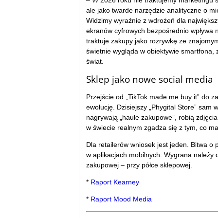
– W 2026 roku nie traktujemy marketingu 
ale jako twarde narzędzie analityczne o mi
Widzimy wyraźnie z wdrożeń dla największych
ekranów cyfrowych bezpośrednio wpływa n
traktuje zakupy jako rozrywkę ze znajomymi
świetnie wygląda w obiektywie smartfona,
świat.
Sklep jako nowe social media
Przejście od „TikTok made me buy it” do z
ewolucję. Dzisiejszy „Phygital Store” sam 
nagrywają „haule zakupowe”, robią zdjęcia
w świecie realnym zgadza się z tym, co mar
Dla retailerów wniosek jest jeden. Bitwa o
w aplikacjach mobilnych. Wygrana należy do
zakupowej – przy półce sklepowej.
*
Raport Kearney
*
Raport Mood Media