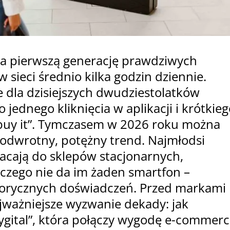
za pierwszą generację prawdziwych
 w sieci średnio kilka godzin dziennie.
 dla dzisiejszych dwudziestolatków
 jednego kliknięcia w aplikacji i krótkieg
buy it”. Tymczasem w 2026 roku można
odwrotny, potężny trend. Najmłodsi
ają do sklepów stacjonarnych,
 czego nie da im żaden smartfon –
orycznych doświadczeń. Przed markami
ajważniejsze wyzwanie dekady: jak
ygital”, która połączy wygodę e-commerc