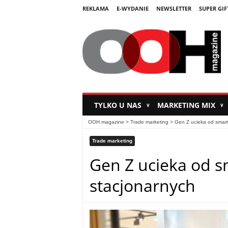
REKLAMA
E-WYDANIE
NEWSLETTER
SUPER GIF
TYLKO U NAS
MARKETING MIX
∨
∨
OOH magazine
>
Trade marketing
>
Gen Z ucieka od smart
Trade marketing
Gen Z ucieka od 
stacjonarnych