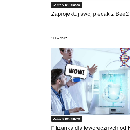
Gadżety reklamowe
Zaprojektuj swój plecak z Bee2
11 kwi 2017
Gadżety reklamowe
Filiżanka dla leworęcznych od I