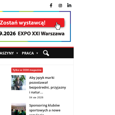
fb
ins
yt
MASZYNY
PRACA
∨
∨
Tylko w OOH magazine
Aby język marki
pozostawał
bezpośredni, przyjazny
i natur...
04 sie 2026
Sponsoring klubów
sportowych a nowe