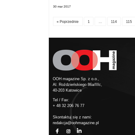
30 mar 2017
« Poprzednie
1
…
114
115
OOH magazine Sp. z o.o.,
Al. Roździeńskiego 86a/IIIc,
40-203 Katowice
Tel / Fax:
+ 48 32 206 76 77
Skontaktuj się z nami:
redakcja@oohmagazine.pl
fb
ins
in