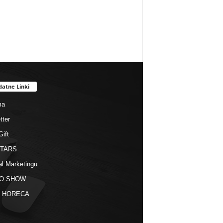
datne Linki
ma
tter
Gift
STARS
al Marketingu
O SHOW
kt HORECA