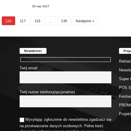
30 mar 2017
116
117
118
…
136
Następne »
Newsletter
Przy
Rekla
Twój email
Newsle
Super 
POS 
Twój numer telefonu(opcjonalnie)
Festiw
PROM
Proje
Wysyłając zgłoszenie do newslettera zgadzasz się
na przetwarzanie danych osobowych. Pełna treść