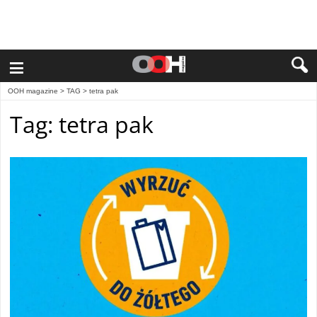
≡
OOH magazine
> TAG > tetra pak
Tag: tetra pak