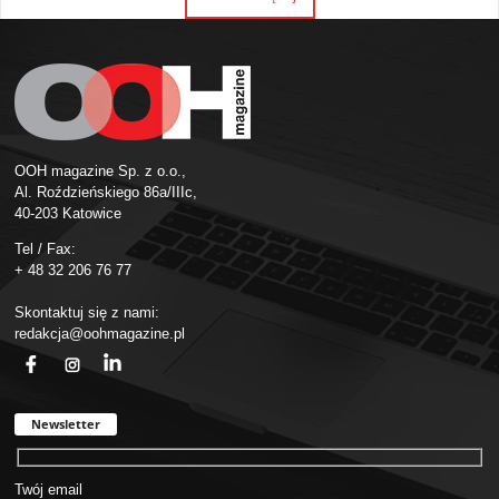
OOH magazine Sp. z o.o.,
Al. Roździeńskiego 86a/IIIc,
40-203 Katowice
Tel / Fax:
+ 48 32 206 76 77
Skontaktuj się z nami:
redakcja@oohmagazine.pl
fb
ins
in
Newsletter
Twój email