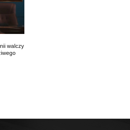
ii walczy
ziwego