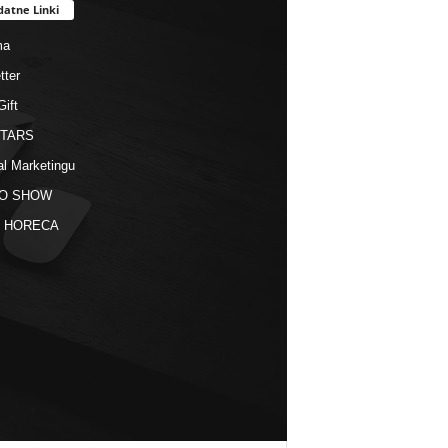
datne Linki
ma
tter
Gift
STARS
al Marketingu
O SHOW
kt HORECA