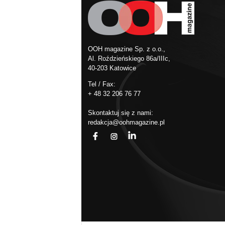
OOH magazine Sp. z o.o.,
Al. Roździeńskiego 86a/IIIc,
40-203 Katowice
Tel / Fax:
+ 48 32 206 76 77
Skontaktuj się z nami:
redakcja@oohmagazine.pl
fb
ins
in