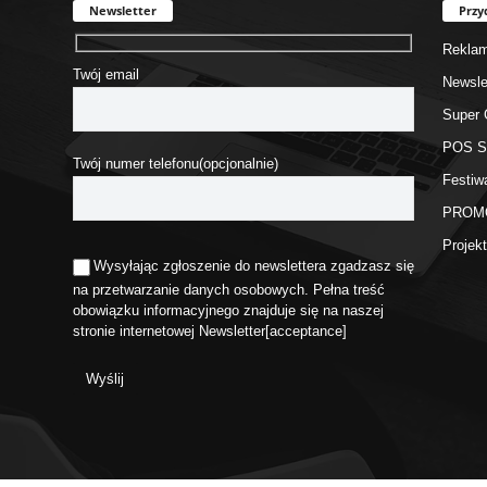
Newsletter
Przy
Rekla
Twój email
Newsle
Super 
POS 
Twój numer telefonu(opcjonalnie)
Festiw
PROM
Proje
Wysyłając zgłoszenie do newslettera zgadzasz się
na przetwarzanie danych osobowych. Pełna treść
obowiązku informacyjnego znajduje się na naszej
stronie internetowej
Newsletter
[acceptance]