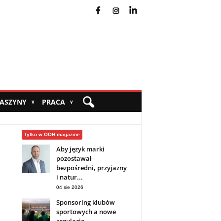
fb
ins
yt
MASZYNY
PRACA
∨
∨
Tylko w OOH magazine
Aby język marki
pozostawał
bezpośredni, przyjazny
i natur...
04 sie 2026
Sponsoring klubów
sportowych a nowe