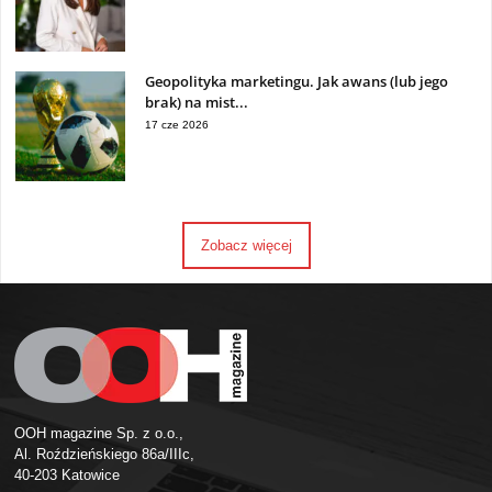
Geopolityka marketingu. Jak awans (lub jego
brak) na mist...
17 cze 2026
Zobacz więcej
OOH magazine Sp. z o.o.,
Al. Roździeńskiego 86a/IIIc,
40-203 Katowice