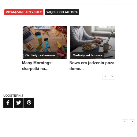
POWIĄZANE ARTYKUŁY
WIĘCEJ OD AUTORA
Gadżety reklamowe
Gadżety reklamowe
Marketing 
koły,
Many Mornings:
Nowa era jedzenia poza
IAB Polska
skarpetki na...
dome...
przewo...
<
>
UDOSTĘPNIJ
FB
TW
PIN
<
>