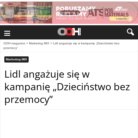
≡
OOH magazine
>
Marketing MIX
>
Lidl angażuje się w kampanię „Dzieciństwo bez
przemocy”
Marketing MIX
Lidl angażuje się w
kampanię „Dzieciństwo bez
przemocy”