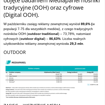
objęte badaniem Mediapanel nośniki
tradycyjne (OOH) oraz cyfrowe
(Digital OOH).
W październiku zasięg reklamy zewnętrznej wyniósł
89,6% (
w
populacji 7-75 dla wszystkich mediów), z czego tradycyjnych
nośników OOH (
outdoor traditional
) – 73,78%, natomiast
cyfrowych (
outdoor digital
) –
86,63%
. Liczba realnych
użytkowników reklamy zewnętrznej wyniosła
29,3 mln
.
OUTDOOR