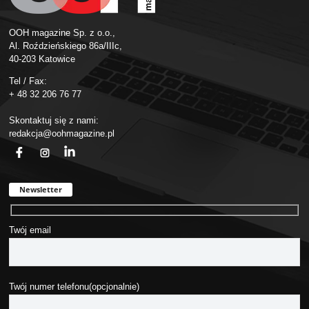
OOH magazine Sp. z o.o.,
Al. Roździeńskiego 86a/IIIc,
40-203 Katowice
Tel / Fax:
+ 48 32 206 76 77
Skontaktuj się z nami:
redakcja@oohmagazine.pl
fb
ins
in
Newsletter
Twój email
Twój numer telefonu(opcjonalnie)