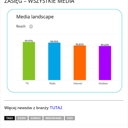
ZASIĘG – WSZYSTKIE MEDIA
Więcej newsów z branży
TUTAJ
.
TAGS
DOOH
GEMIUS
MEDIAPANEL
OOH