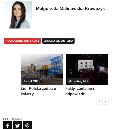
Małgorzata Malinowska-Krawczyk
POWIĄZANE ARTYKUŁY
WIĘCEJ OD AUTORA
yny
Event MIX
Marketing MIX
Festiwal M
rum
Lidl Polska zadba o
Fakty, zaufanie i
Paweł Tka
..
kolarzy...
odpowiedz...
...
<
>
UDOSTĘPNIJ
FB
TW
PIN