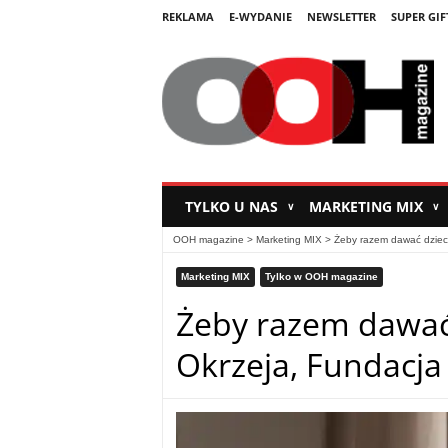
REKLAMA
E-WYDANIE
NEWSLETTER
SUPER GIF
TYLKO U NAS
MARKETING MIX
∨
∨
OOH magazine
>
Marketing MIX
>
Żeby razem dawać dzieci
Marketing MIX
Tylko w OOH magazine
Żeby razem dawać
Okrzeja, Fundacja