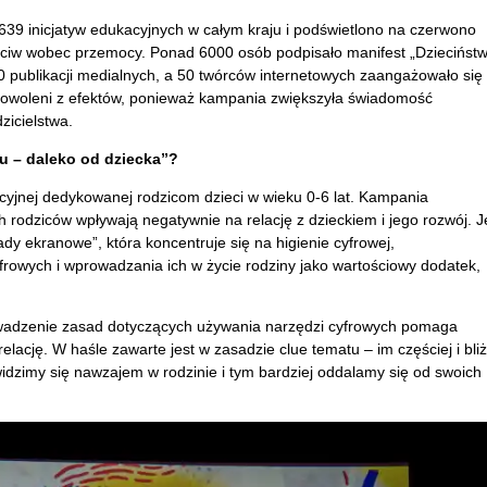
9 inicjatyw edukacyjnych w całym kraju i podświetlono na czerwono
ciw wobec przemocy. Ponad 6000 osób podpisało manifest „Dziecińst
 publikacji medialnych, a 50 twórców internetowych zaangażowało się
dowoleni z efektów, ponieważ kampania zwiększyła świadomość
zicielstwa.
nu – daleko od dziecka”?
acyjnej dedykowanej rodzicom dzieci w wieku 0-6 lat. Kampania
h rodziców wpływają negatywnie na relację z dzieckiem i jego rozwój. J
y ekranowe”, która koncentruje się na higienie cyfrowej,
rowych i wprowadzania ich w życie rodziny jako wartościowy dodatek,
wadzenie zasad dotyczących używania narzędzi cyfrowych pomaga
ację. W haśle zawarte jest w zasadzie clue tematu – im częściej i bliż
 widzimy się nawzajem w rodzinie i tym bardziej oddalamy się od swoich