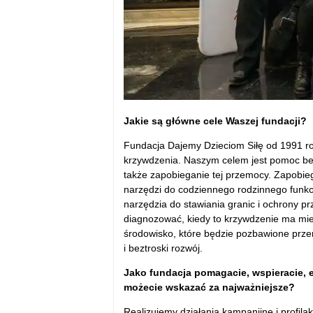
Jakie są główne cele Waszej fundacji?
Fundacja Dajemy Dzieciom Siłę od 1991 rok
krzywdzenia. Naszym celem jest pomoc be
także zapobieganie tej przemocy. Zapobie
narzędzi do codziennego rodzinnego funkc
narzędzia do stawiania granic i ochrony p
diagnozować, kiedy to krzywdzenie ma miej
środowisko, które będzie pozbawione przem
i beztroski rozwój.
Jako fundacja pomagacie, wspieracie, e
możecie wskazać za najważniejsze?
Realizujemy działania kampanijne i profil