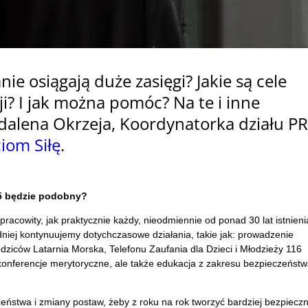
ie osiągają duże zasięgi? Jakie są cele
ji? I jak można pomóc? Na te i inne
alena Okrzeja, Koordynatorka działu PR
iom Siłę
.
25 będzie podobny?
racowity, jak praktycznie każdy, nieodmiennie od ponad 30 lat istnieni
niej kontynuujemy dotychczasowe działania, takie jak: prowadzenie
ziców Latarnia Morska, Telefonu Zaufania dla Dzieci i Młodzieży 116
konferencje merytoryczne, ale także edukacja z zakresu bezpieczeństw
zeństwa i zmiany postaw, żeby z roku na rok tworzyć bardziej bezpiecz