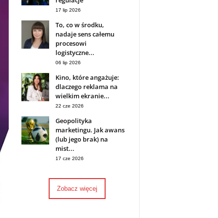
regulacje
17 lip 2026
To, co w środku,
nadaje sens całemu
procesowi
logistyczne...
06 lip 2026
Kino, które angażuje:
dlaczego reklama na
wielkim ekranie...
22 cze 2026
Geopolityka
marketingu. Jak awans
(lub jego brak) na
mist...
17 cze 2026
Zobacz więcej