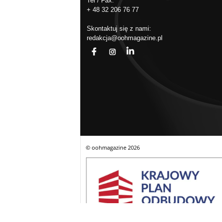
Tel / Fax:
+ 48 32 206 76 77
Skontaktuj się z nami:
redakcja@oohmagazine.pl
fb
ins
in
© oohmagazine
2026