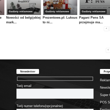
Gadżety reklamowe
Gadżety reklamowe
Gadżety reklamowe
e
Nowości od belgijskiej
Prezentowe.pl: Luksus
Pagani Pens SA
mark...
to ni...
przejmuje ma...
<
<
Newsletter
Przy
Rekla
Twój email
Newsle
Super 
POS 
Twój numer telefonu(opcjonalnie)
Festiw