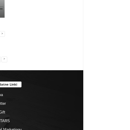
Gadżety reklamowe
Gadżety reklamowe
Event MIX
Firma MIDAR oferuje
JettStudio
Energylandia zapras
komplek...
przedstawia: Kla...
na Co...
>
>
datne Linki
ma
tter
Gift
STARS
al Marketingu