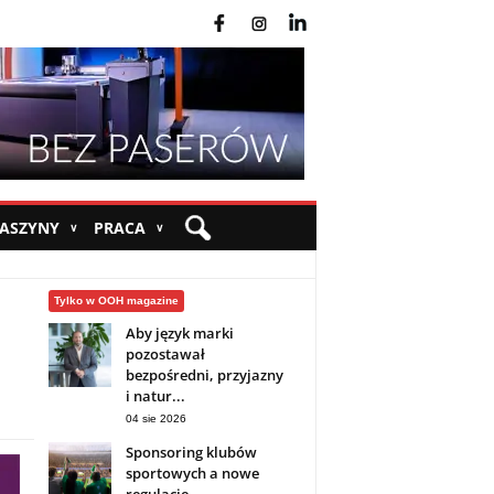
fb
ins
yt
MASZYNY
PRACA
∨
∨
Tylko w OOH magazine
Aby język marki
pozostawał
bezpośredni, przyjazny
i natur...
04 sie 2026
Sponsoring klubów
sportowych a nowe