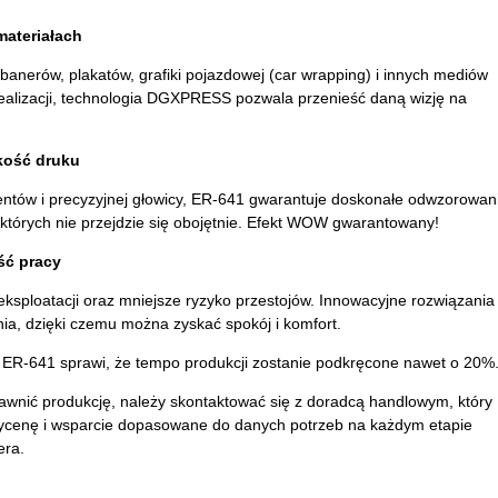
materiałach
anerów, plakatów, grafiki pojazdowej (car wrapping) i innych mediów
realizacji, technologia DGXPRESS pozwala przenieść daną wizję na
akość druku
ntów i precyzyjnej głowicy, ER-641 gwarantuje doskonałe odwzorowan
k których nie przejdzie się obojętnie. Efekt WOW gwarantowany!
ść pracy
eksploatacji oraz mniejsze ryzyko przestojów. Innowacyjne rozwiązania
nia, dzięki czemu można zyskać spokój i komfort.
R-641 sprawi, że tempo produkcji zostanie podkręcone nawet o 20%
awnić produkcję, należy skontaktować się z doradcą handlowym, który
wycenę i wsparcie dopasowane do danych potrzeb na każdym etapie
era.