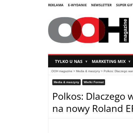
REKLAMA
E-WYDANIE
NEWSLETTER
SUPER GIF
TYLKO U NAS
MARKETING MIX
∨
∨
OOH magazine
>
Media & maszyny
>
Polkos: Dlaczego wa
Media & maszyny
Wielki Format
Polkos: Dlaczego 
na nowy Roland E