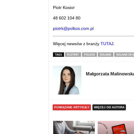
Piotr Kosior
48 602 104 80
piotrk@polkos.com.pl
Więcej newsów z branży
TUTAJ
.
TAGS
PLOTERY
POLKOS
ROLAND
ROLAND ER-6
Małgorzata Malinowsk
POWIĄZANE ARTYKUŁY
WIĘCEJ OD AUTORA