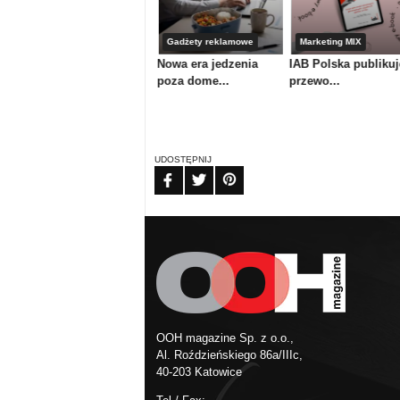
Media & maszyny
Gadżety reklamowe
Marketing MIX
iECHO AK4 –
Nowa era jedzenia
IAB Polska publikuj
zaawansowany pl...
poza dome...
przewo...
UDOSTĘPNIJ
FB
TW
PIN
OOH magazine Sp. z o.o.,
Al. Roździeńskiego 86a/IIIc,
40-203 Katowice