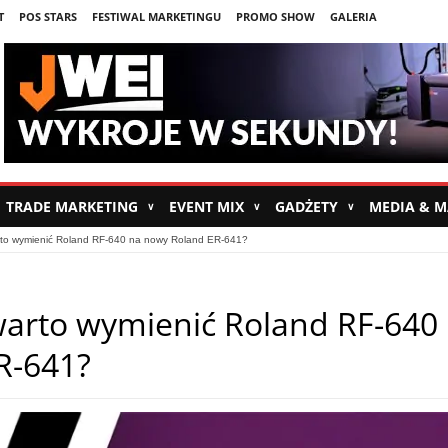
T
POS STARS
FESTIWAL MARKETINGU
PROMO SHOW
GALERIA
TRADE MARKETING
EVENT MIX
GADŻETY
MEDIA & 
∨
∨
∨
rto wymienić Roland RF-640 na nowy Roland ER-641?
warto wymienić Roland RF-640
R-641?