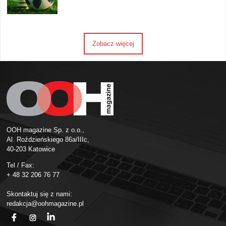
Zobacz więcej
OOH magazine Sp. z o.o.,
Al. Roździeńskiego 86a/IIIc,
40-203 Katowice
Tel / Fax:
+ 48 32 206 76 77
Skontaktuj się z nami:
redakcja@oohmagazine.pl
fb
ins
in