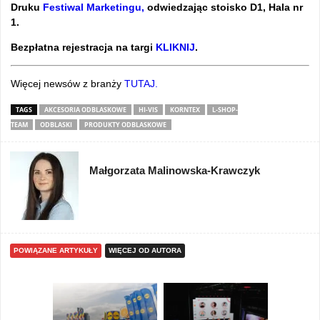
Druku
Festiwal Marketingu,
odwiedzając stoisko D1, Hala nr
1.
Bezpłatna rejestracja na targi
KLIKNIJ
.
Więcej newsów z branży
TUTAJ.
TAGS
AKCESORIA ODBLASKOWE
HI-VIS
KORNTEX
L-SHOP-
TEAM
ODBLASKI
PRODUKTY ODBLASKOWE
Małgorzata Malinowska-Krawczyk
POWIĄZANE ARTYKUŁY
WIĘCEJ OD AUTORA