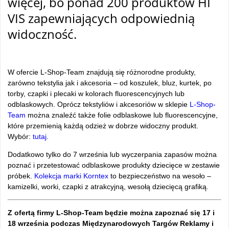
więcej, bo ponad 200 produkt
ów HI
VIS zapewniających odpowiedni
ą
widoczność.
W ofercie L-Shop-Team znajdują się r
ó
żnorodne produkty,
zar
ówno tekstylia jak i akcesoria
– od koszulek, bluz, kurtek, po
torby, czapki i plecaki w kolorach fluorescencyjnych lub
odblaskowych. Opr
ócz tekstyliów i akcesoriów w sklepie
L-Shop-
Team
mo
żna znaleźć także folie odblaskowe lub fluorescencyjne,
kt
óre przemieni
ą każdą odzież w dobrze widoczny produkt.
Wybór:
tutaj
.
Dodatkowo tylko do 7 września lub wyczerpania zapas
ów mo
żna
poznać i przetestować odblaskowe produkty dziecięce w zestawie
pr
óbek.
Kolekcja marki Korntex
to bezpiecze
ństwo na wesoło
–
kamizelki, worki, czapki z atrakcyjn
ą, wesołą dziecięcą grafiką.
Z ofertą firmy L-Shop-Team będzie można zapoznać się 17 i
18 września podczas Międzynarodowych Targów Reklamy i