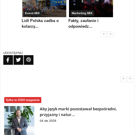
yny
Event MIX
Marketing MIX
Festiwal M
rum
Lidl Polska zadba o
Fakty, zaufanie i
Paweł Tka
..
kolarzy...
odpowiedz...
...
<
>
UDOSTĘPNIJ
FB
TW
PIN
<
>
Tylko w OOH magazine
Aby język marki pozostawał bezpośredni,
przyjazny i natur...
04 sie 2026