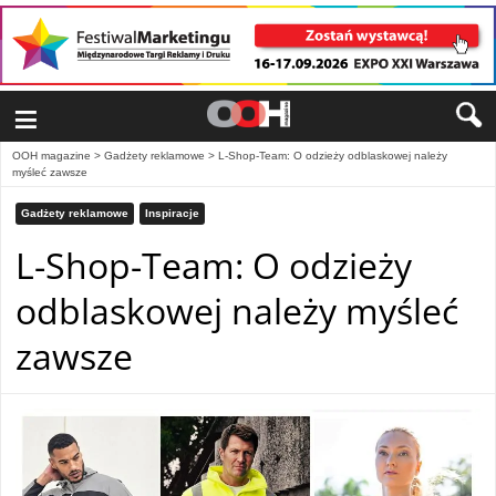
≡
OOH magazine
>
Gadżety reklamowe
>
L-Shop-Team: O odzieży odblaskowej należy
myśleć zawsze
Gadżety reklamowe
Inspiracje
L-Shop-Team: O odzieży
odblaskowej należy myśleć
zawsze