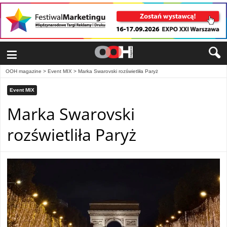
≡
OOH magazine
>
Event MIX
>
Marka Swarovski rozświetliła Paryż
Event MIX
Marka Swarovski
rozświetliła Paryż