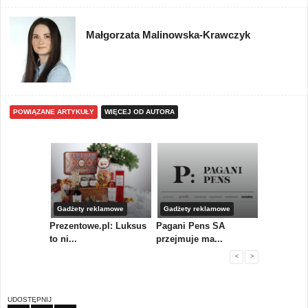
Małgorzata Malinowska-Krawczyk
POWIĄZANE ARTYKUŁY
WIĘCEJ OD AUTORA
Gadżety reklamowe
Gadżety reklamowe
Gadżety r
y
Prezentowe.pl: Luksus
Pagani Pens SA
Firma MID
pi...
to ni...
przejmuje ma...
komplek...
<
>
UDOSTĘPNIJ
FB
TW
PIN