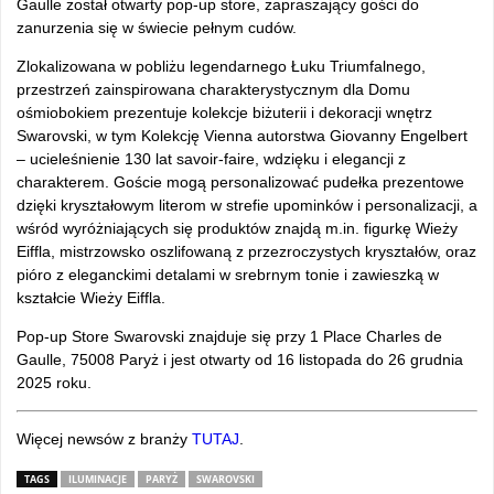
Gaulle został otwarty pop-up store, zapraszający gości do
zanurzenia się w świecie pełnym cudów.
Zlokalizowana w pobliżu legendarnego Łuku Triumfalnego,
przestrzeń zainspirowana charakterystycznym dla Domu
ośmiobokiem prezentuje kolekcje biżuterii i dekoracji wnętrz
Swarovski, w tym Kolekcję Vienna autorstwa Giovanny Engelbert
– ucieleśnienie 130 lat savoir-faire, wdzięku i elegancji z
charakterem. Goście mogą personalizować pudełka prezentowe
dzięki kryształowym literom w strefie upominków i personalizacji, a
wśród wyróżniających się produktów znajdą m.in. figurkę Wieży
Eiffla, mistrzowsko oszlifowaną z przezroczystych kryształów, oraz
pióro z eleganckimi detalami w srebrnym tonie i zawieszką w
kształcie Wieży Eiffla.
Pop-up Store Swarovski znajduje się przy 1 Place Charles de
Gaulle, 75008 Paryż i jest otwarty od 16 listopada do 26 grudnia
2025 roku.
Więcej newsów z branży
TUTAJ
.
TAGS
ILUMINACJE
PARYŻ
SWAROVSKI