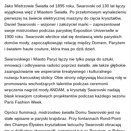
Jako Mistrzowie Światła od 1895 roku, Swarovski od 130 lat łączy
wyjątkowa więź z Miastem Światła. Po przełomowym wynalezieniu
pierwszej na świecie elektrycznej maszyny do cięcia kryształów,
Daniel Swarovski – wizjoner i założyciel marki – zaprezentował
swoje mistrzostwo podczas paryskiej Exposition Universelle w
1900 roku. Swarovski wkrótce stał się dostawcą wielu paryskich
domów mody, zapoczątkowując relację między Domem, Paryżem
i światem haute couture, która trwa po dziś dzień.
Swarovskiego i Miasto Paryż łączy nie tylko pasja do sztuki,
innowacji i odkrywania radości poprzez światło, ale także głębokie
zaangażowanie we wspieranie kreatywnego i kulturalnego
rozwoju francuskiej stolicy. Obie strony odgrywają kluczową rolę w
promowaniu wschodzących talentów podczas ceremonii
wręczenia nagród mody ANDAM, a kryształy Swarovski nadają
blask kreacjom czołowych projektantów podczas każdego sezonu
Paris Fashion Week.
Oprócz Iluminacji, mistrzostwo światła Domu Swarovski jest na
stałe wpisane w paryski krajobraz. Przy fontannach Rond-Point
des Champs-Élysées kryształowe łańcuchy Swarovski obracają
się w delikatnej choreografii, natomiast tuż za Paryżem, w Pałacu