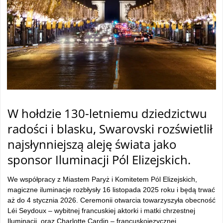
W hołdzie 130-letniemu dziedzictwu
radości i blasku, Swarovski rozświetlił
najsłynniejszą aleję świata jako
sponsor Iluminacji Pól Elizejskich.
We współpracy z Miastem Paryż i Komitetem Pól Elizejskich,
magiczne iluminacje rozbłysły 16 listopada 2025 roku i będą trwać
aż do 4 stycznia 2026. Ceremonii otwarcia towarzyszyła obecność
Léi Seydoux – wybitnej francuskiej aktorki i matki chrzestnej
Iluminacji, oraz Charlotte Cardin – francuskojęzycznej