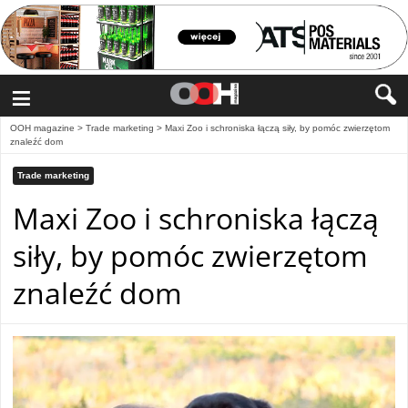
≡
OOH magazine
>
Trade marketing
>
Maxi Zoo i schroniska łączą siły, by pomóc zwierzętom
znaleźć dom
Trade marketing
Maxi Zoo i schroniska łączą
siły, by pomóc zwierzętom
znaleźć dom