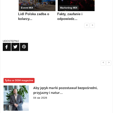
yny
Event MIX
Marketing MIX
Festiwal M
rum
Lidl Polska zadba o
Fakty, zaufanie i
Paweł Tka
..
kolarzy...
odpowiedz...
...
<
>
UDOSTĘPNIJ
FB
TW
PIN
<
>
Tylko w OOH magazine
Aby język marki pozostawał bezpośredni,
przyjazny i natur...
04 sie 2026