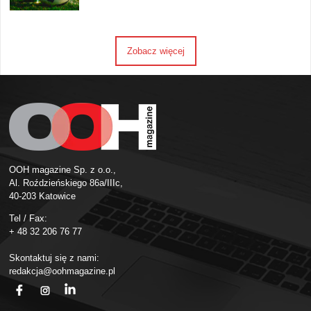
Zobacz więcej
OOH magazine Sp. z o.o.,
Al. Roździeńskiego 86a/IIIc,
40-203 Katowice
Tel / Fax:
+ 48 32 206 76 77
Skontaktuj się z nami:
redakcja@oohmagazine.pl
fb
ins
in