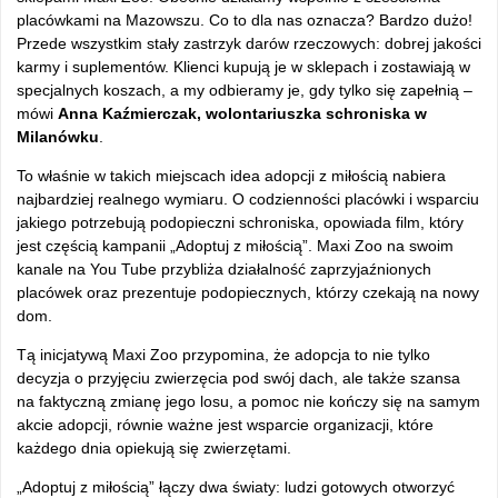
placówkami na Mazowszu. Co to dla nas oznacza? Bardzo dużo!
Przede wszystkim stały zastrzyk darów rzeczowych: dobrej jakości
karmy i suplementów. Klienci kupują je w sklepach i zostawiają w
specjalnych koszach, a my odbieramy je, gdy tylko się zapełnią –
mówi
Anna Kaźmierczak, wolontariuszka schroniska w
Milanówku
.
To właśnie w takich miejscach idea adopcji z miłością nabiera
najbardziej realnego wymiaru. O codzienności placówki i wsparciu
jakiego potrzebują podopieczni schroniska, opowiada film, który
jest częścią kampanii „Adoptuj z miłością”. Maxi Zoo na swoim
kanale na You Tube przybliża działalność zaprzyjaźnionych
placówek oraz prezentuje podopiecznych, którzy czekają na nowy
dom.
Tą inicjatywą Maxi Zoo przypomina, że adopcja to nie tylko
decyzja o przyjęciu zwierzęcia pod swój dach, ale także szansa
na faktyczną zmianę jego losu, a pomoc nie kończy się na samym
akcie adopcji, równie ważne jest wsparcie organizacji, które
każdego dnia opiekują się zwierzętami.
„Adoptuj z miłością” łączy dwa światy: ludzi gotowych otworzyć