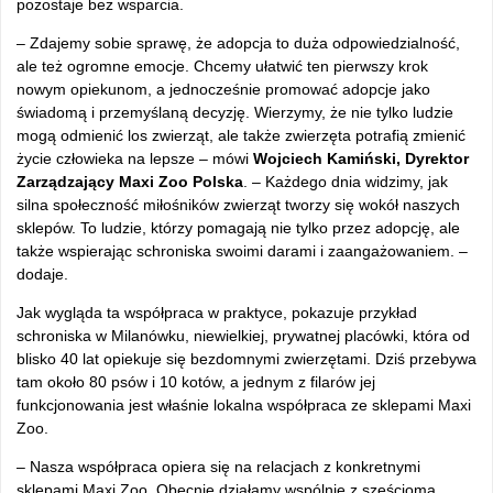
pozostaje bez wsparcia.
– Zdajemy sobie sprawę, że adopcja to duża odpowiedzialność,
ale też ogromne emocje. Chcemy ułatwić ten pierwszy krok
nowym opiekunom, a jednocześnie promować adopcje jako
świadomą i przemyślaną decyzję. Wierzymy, że nie tylko ludzie
mogą odmienić los zwierząt, ale także zwierzęta potrafią zmienić
życie człowieka na lepsze – mówi
Wojciech Kamiński, Dyrektor
Zarządzający Maxi Zoo Polska
. – Każdego dnia widzimy, jak
silna społeczność miłośników zwierząt tworzy się wokół naszych
sklepów. To ludzie, którzy pomagają nie tylko przez adopcję, ale
także wspierając schroniska swoimi darami i zaangażowaniem. –
dodaje.
Jak wygląda ta współpraca w praktyce, pokazuje przykład
schroniska w Milanówku, niewielkiej, prywatnej placówki, która od
blisko 40 lat opiekuje się bezdomnymi zwierzętami. Dziś przebywa
tam około 80 psów i 10 kotów, a jednym z filarów jej
funkcjonowania jest właśnie lokalna współpraca ze sklepami Maxi
Zoo.
– Nasza współpraca opiera się na relacjach z konkretnymi
sklepami Maxi Zoo. Obecnie działamy wspólnie z sześcioma