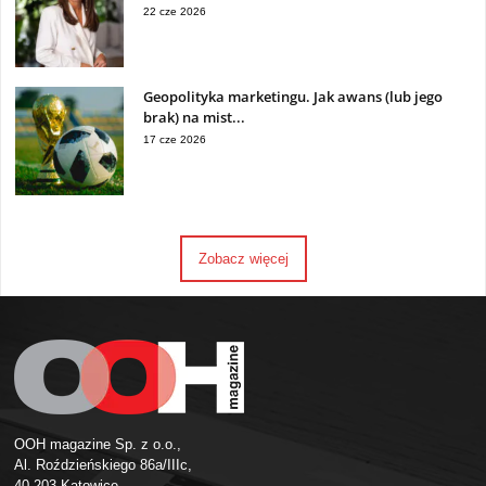
22 cze 2026
Geopolityka marketingu. Jak awans (lub jego
brak) na mist...
17 cze 2026
Zobacz więcej
OOH magazine Sp. z o.o.,
Al. Roździeńskiego 86a/IIIc,
40-203 Katowice