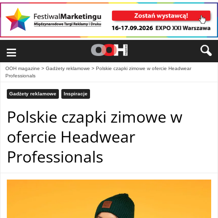
≡
OOH magazine
>
Gadżety reklamowe
>
Polskie czapki zimowe w ofercie Headwear
Professionals
Gadżety reklamowe
Inspiracje
Polskie czapki zimowe w
ofercie Headwear
Professionals