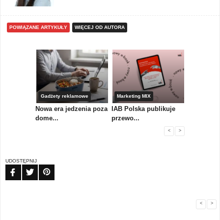
POWIĄZANE ARTYKUŁY
WIĘCEJ OD AUTORA
yny
Gadżety reklamowe
Marketing MIX
Gadżety r
Nowa era jedzenia poza
IAB Polska publikuje
Nowości od
 pl...
dome...
przewo...
mark...
<
>
UDOSTĘPNIJ
FB
TW
PIN
<
>