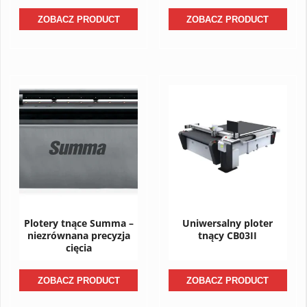
ZOBACZ PRODUCT
ZOBACZ PRODUCT
Plotery tnące Summa –
Uniwersalny ploter
niezrównana precyzja
tnący CB03II
cięcia
ZOBACZ PRODUCT
ZOBACZ PRODUCT