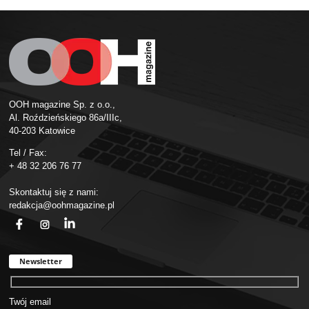
OOH magazine Sp. z o.o.,
Al. Roździeńskiego 86a/IIIc,
40-203 Katowice
Tel / Fax:
+ 48 32 206 76 77
Skontaktuj się z nami:
redakcja@oohmagazine.pl
fb
ins
in
Newsletter
Twój email