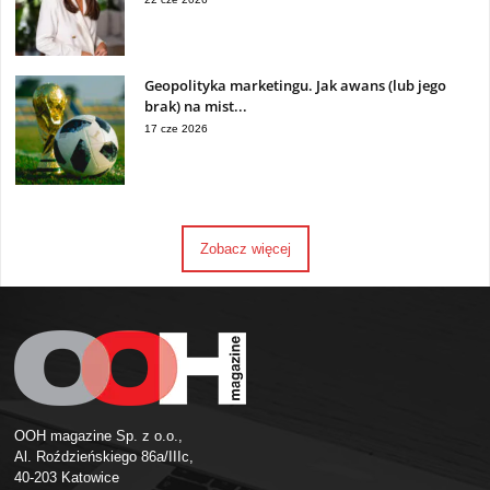
Geopolityka marketingu. Jak awans (lub jego
brak) na mist...
17 cze 2026
Zobacz więcej
OOH magazine Sp. z o.o.,
Al. Roździeńskiego 86a/IIIc,
40-203 Katowice