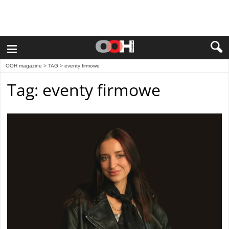
≡
OOH magazine
> TAG > eventy firmowe
Tag: eventy firmowe