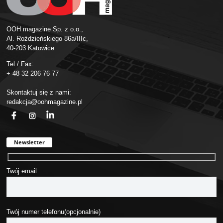
OOH magazine Sp. z o.o.,
Al. Roździeńskiego 86a/IIIc,
40-203 Katowice
Tel / Fax:
+ 48 32 206 76 77
Skontaktuj się z nami:
redakcja@oohmagazine.pl
fb
ins
in
Newsletter
Twój email
Twój numer telefonu(opcjonalnie)