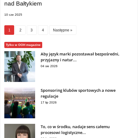
nad Bałtykiem
10 cze 2025
1
2
3
4
Następne »
Tylko w OOH magazine
Aby język marki pozostawał bezpośredni,
przyjazny i natur...
04 sie 2026
Sponsoring klubów sportowych a nowe
regulacje
17 lip 2026
To, co w środku, nadaje sens całemu
procesowi logistyczne...