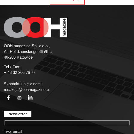
OOH magazine Sp. z o.o.,
Al. Roździeńskiego 86a/IIIc,
40-203 Katowice
Tel / Fax:
+ 48 32 206 76 77
Skontaktuj się z nami:
redakcja@oohmagazine.pl
fb
ins
in
Newsletter
Twój email