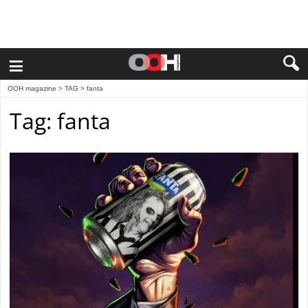
≡
OOH magazine
> TAG > fanta
Tag: fanta