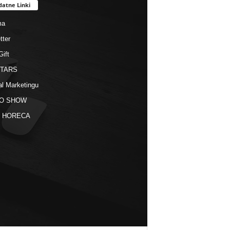
datne Linki
ma
tter
Gift
STARS
al Marketingu
O SHOW
kt HORECA