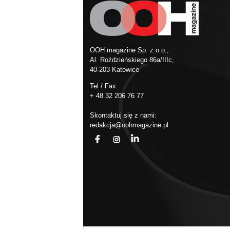
OOH magazine Sp. z o.o.,
Al. Roździeńskiego 86a/IIIc,
40-203 Katowice
Tel / Fax:
+ 48 32 206 76 77
Skontaktuj się z nami:
redakcja@oohmagazine.pl
fb
ins
in