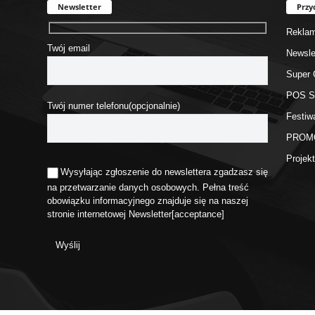
Newsletter
Przy
Rekla
Twój email
Newsle
Super 
POS 
Twój numer telefonu(opcjonalnie)
Festiw
PROM
Proje
Wysyłając zgłoszenie do newslettera zgadzasz się
na przetwarzanie danych osobowych. Pełna treść
obowiązku informacyjnego znajduje się na naszej
stronie internetowej
Newsletter
[acceptance]