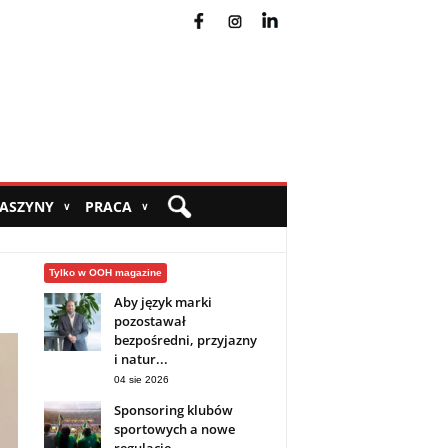
fb
ins
yt
MASZYNY
PRACA
∨
∨
Tylko w OOH magazine
Aby język marki
pozostawał
bezpośredni, przyjazny
i natur...
04 sie 2026
Sponsoring klubów
sportowych a nowe