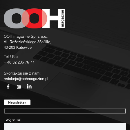
OOH magazine Sp. z o.o.,
Al. Roździeńskiego 86a/IIIc,
40-203 Katowice
Tel / Fax:
+ 48 32 206 76 77
Skontaktuj się z nami:
redakcja@oohmagazine.pl
fb
ins
in
Newsletter
Twój email