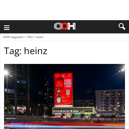
≡
OOH magazine
> TAG > heinz
Tag: heinz