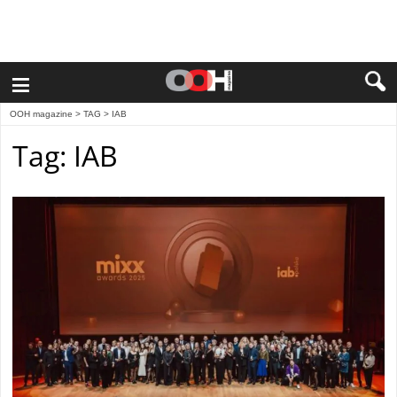
≡
OOH magazine
> TAG > IAB
Tag: IAB