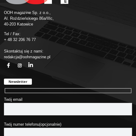
OOH magazine Sp. z o.o.,
Al. Roździeńskiego 86a/IIIc,
40-203 Katowice
Tel / Fax:
+ 48 32 206 76 77
Skontaktuj się z nami:
redakcja@oohmagazine.pl
fb
ins
in
Newsletter
Twój email
Twój numer telefonu(opcjonalnie)