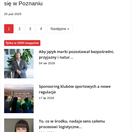
się w Poznaniu
20 paź 2025
1
2
3
4
Następne »
Tylko w OOH magazine
Aby język marki pozostawał bezpośredni,
przyjazny i natur...
04 sie 2026
Sponsoring klubów sportowych a nowe
regulacje
17 lip 2026
To, co w środku, nadaje sens całemu
procesowi logistyczne...