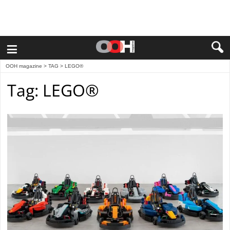
≡
OOH magazine
> TAG > LEGO®
Tag: LEGO®