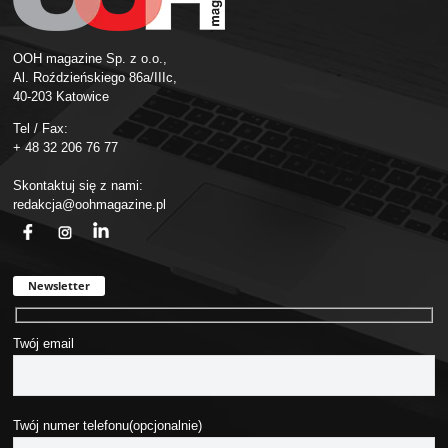
OOH magazine Sp. z o.o.,
Al. Roździeńskiego 86a/IIIc,
40-203 Katowice
Tel / Fax:
+ 48 32 206 76 77
Skontaktuj się z nami:
redakcja@oohmagazine.pl
fb
ins
in
Newsletter
Twój email
Twój numer telefonu(opcjonalnie)