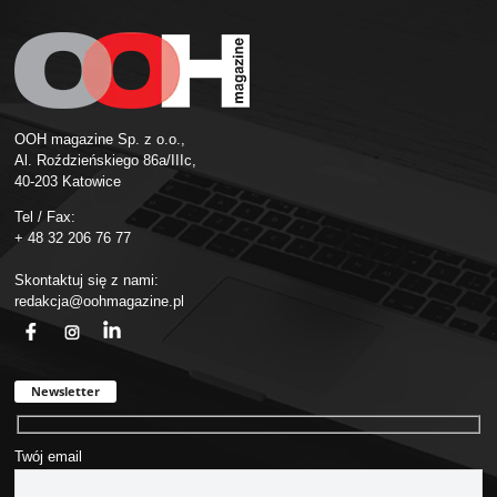
OOH magazine Sp. z o.o.,
Al. Roździeńskiego 86a/IIIc,
40-203 Katowice
Tel / Fax:
+ 48 32 206 76 77
Skontaktuj się z nami:
redakcja@oohmagazine.pl
fb
ins
in
Newsletter
Twój email