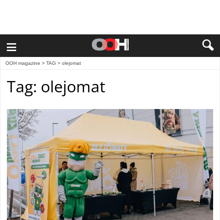
≡
OOH magazine
> TAG > olejomat
Tag: olejomat