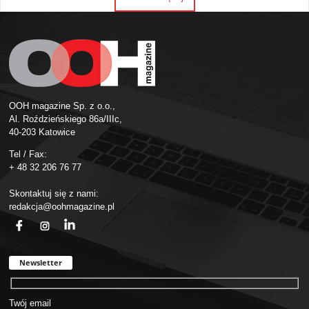
OOH magazine Sp. z o.o.,
Al. Roździeńskiego 86a/IIIc,
40-203 Katowice
Tel / Fax:
+ 48 32 206 76 77
Skontaktuj się z nami:
redakcja@oohmagazine.pl
fb
ins
in
Newsletter
Twój email