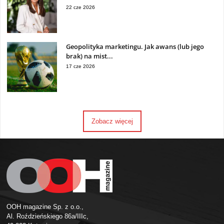
22 cze 2026
Geopolityka marketingu. Jak awans (lub jego
brak) na mist...
17 cze 2026
Zobacz więcej
OOH magazine Sp. z o.o.,
Al. Roździeńskiego 86a/IIIc,