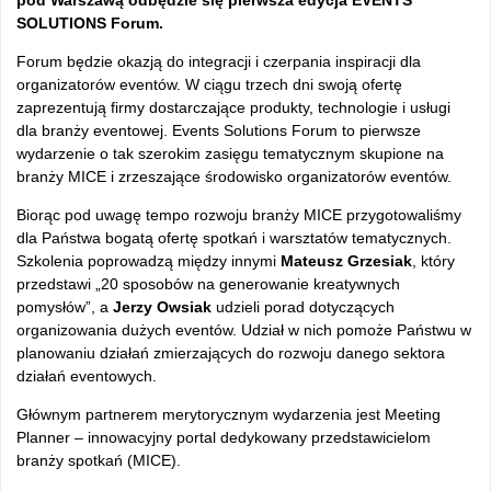
pod Warszawą odbędzie się pierwsza edycja EVENTS
SOLUTIONS Forum.
Forum będzie okazją do integracji i czerpania inspiracji dla
organizatorów eventów. W ciągu trzech dni swoją ofertę
zaprezentują firmy dostarczające produkty, technologie i usługi
dla branży eventowej. Events Solutions Forum to pierwsze
wydarzenie o tak szerokim zasięgu tematycznym skupione na
branży MICE i zrzeszające środowisko organizatorów eventów.
Biorąc pod uwagę tempo rozwoju branży MICE przygotowaliśmy
dla Państwa bogatą ofertę spotkań i warsztatów tematycznych.
Szkolenia poprowadzą między innymi
Mateusz Grzesiak
, który
przedstawi „20 sposobów na generowanie kreatywnych
pomysłów”, a
Jerzy Owsiak
udzieli porad dotyczących
organizowania dużych eventów. Udział w nich pomoże Państwu w
planowaniu działań zmierzających do rozwoju danego sektora
działań eventowych.
Głównym partnerem merytorycznym wydarzenia jest Meeting
Planner – innowacyjny portal dedykowany przedstawicielom
branży spotkań (MICE).