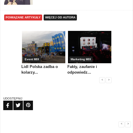
POWIĄZANE ARTYKUŁY
WIĘCEJ OD AUTORA
yny
Event MIX
Marketing MIX
Festiwal M
rum
Lidl Polska zadba o
Fakty, zaufanie i
Paweł Tka
..
kolarzy...
odpowiedz...
...
<
>
UDOSTĘPNIJ
FB
TW
PIN
<
>