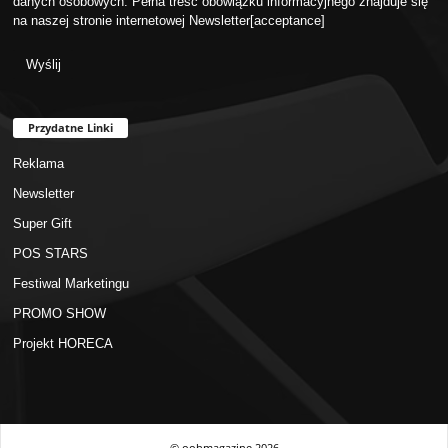
danych osobowych. Pełna treść obowiązku informacyjnego znajduje się
na naszej stronie internetowej
Newsletter
[acceptance]
Przydatne Linki
Reklama
Newsletter
Super Gift
POS STARS
Festiwal Marketingu
PROMO SHOW
Projekt HORECA
© oohmagazine
2026