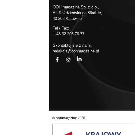
OOH magazine Sp. z o.o.,
Al. Roździeńskiego 86a/IIIc,
40-203 Katowice
Tel / Fax:
+ 48 32 206 76 77
Skontaktuj się z nami:
redakcja@oohmagazine.pl
fb
ins
in
© oohmagazine
2026