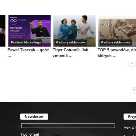
Festiwal Marketingu
Gadżety reklamowe
Gadżety reklamowe
Paweł Tkaczyk – gość
Tiger Cotton®: Jak
TOP 5 powodów, dl
...
zmienić ...
których ...
<
<
Newsletter
Przy
Rekla
Twój email