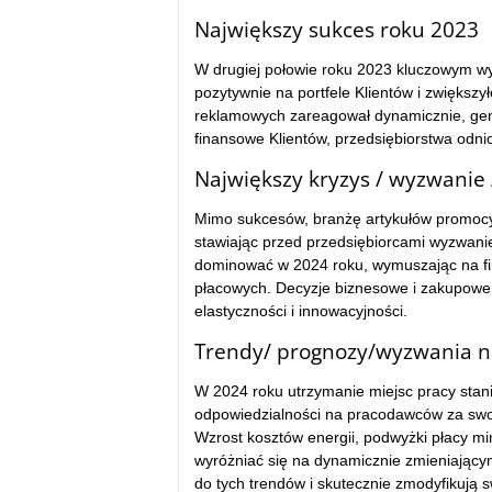
Największy sukces roku 2023
W drugiej połowie roku 2023 kluczowym wy
pozytywnie na portfele Klientów i zwiększ
reklamowych zareagował dynamicznie, gene
finansowe Klientów, przedsiębiorstwa odni
Największy kryzys / wyzwanie
Mimo sukcesów, branżę artykułów promocy
stawiając przed przedsiębiorcami wyzwanie
dominować w 2024 roku, wymuszając na fir
płacowych. Decyzje biznesowe i zakupowe
elastyczności i innowacyjności.
Trendy/ prognozy/wyzwania n
W 2024 roku utrzymanie miejsc pracy stan
odpowiedzialności na pracodawców za swo
Wzrost kosztów energii, podwyżki płacy min
wyróżniać się na dynamicznie zmieniającym
do tych trendów i skutecznie zmodyfikują 