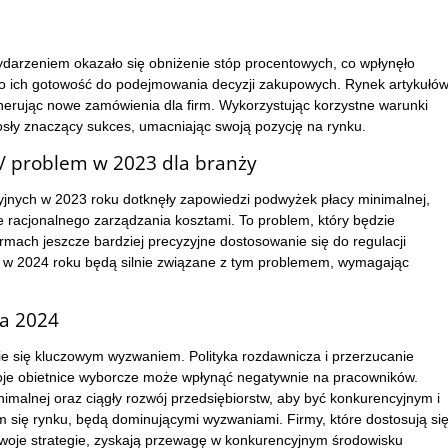
darzeniem okazało się obniżenie stóp procentowych, co wpłynęło
yło ich gotowość do podejmowania decyzji zakupowych. Rynek artykułó
rując nowe zamówienia dla firm. Wykorzystując korzystne warunki
osły znaczący sukces, umacniając swoją pozycję na rynku.
 / problem w 2023 dla branży
jnych w 2023 roku dotknęły zapowiedzi podwyżek płacy minimalnej,
 racjonalnego zarządzania kosztami. To problem, który będzie
mach jeszcze bardziej precyzyjne dostosowanie się do regulacji
 w 2024 roku będą silnie związane z tym problemem, wymagając
a 2024
ie się kluczowym wyzwaniem. Polityka rozdawnicza i przerzucanie
je obietnice wyborcze może wpłynąć negatywnie na pracowników.
imalnej oraz ciągły rozwój przedsiębiorstw, aby być konkurencyjnym i
 się rynku, będą dominującymi wyzwaniami. Firmy, które dostosują si
swoje strategie, zyskają przewagę w konkurencyjnym środowisku