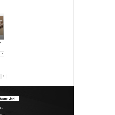
Gadżety reklamowe
Gadżety reklamowe
Marketing MIX
a
Many Mornings:
Nowa era jedzenia
IAB Polska publikuj
skarpetki na...
poza dome...
przewo...
>
>
datne Linki
ma