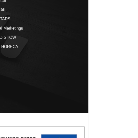
tter
Gift
STARS
al Marketingu
O SHOW
kt HORECA