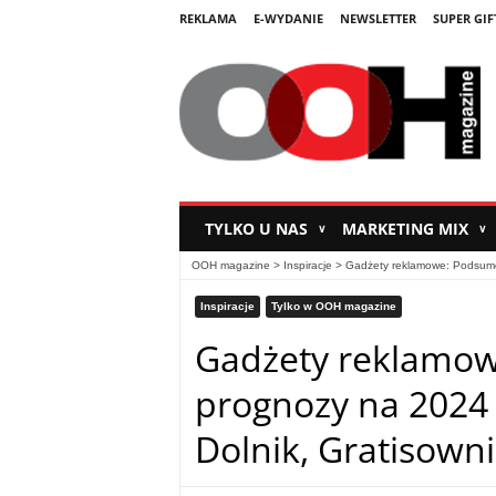
REKLAMA
E-WYDANIE
NEWSLETTER
SUPER GIF
TYLKO U NAS
MARKETING MIX
∨
∨
OOH magazine
>
Inspiracje
>
Gadżety reklamowe: Podsumow
Inspiracje
Tylko w OOH magazine
Gadżety reklamow
prognozy na 2024 r
Dolnik, Gratisown