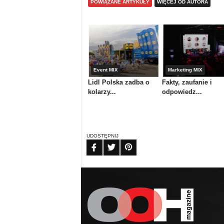
POWIĄZANE ARTYKUŁY
WIĘCEJ OD AUTORA
Media & maszyny
Event MIX
Marketing MIX
Atrium Centrum
Lidl Polska zadba o
Fakty, zaufanie i
Ploterowe or...
kolarzy...
odpowiedz...
UDOSTĘPNIJ
FB
TW
PIN