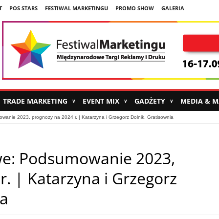
T
POS STARS
FESTIWAL MARKETINGU
PROMO SHOW
GALERIA
TRADE MARKETING
EVENT MIX
GADŻETY
MEDIA & 
∨
∨
∨
anie 2023, prognozy na 2024 r. | Katarzyna i Grzegorz Dolnik, Gratisownia
e: Podsumowanie 2023,
. | Katarzyna i Grzegorz
ia