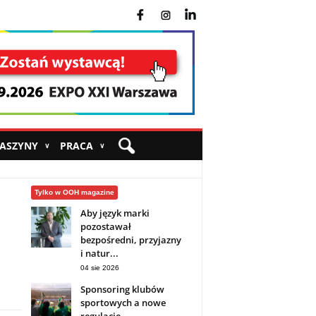
fb
ins
yt
MASZYNY
PRACA
∨
∨
Tylko w OOH magazine
Aby język marki
pozostawał
bezpośredni, przyjazny
i natur...
04 sie 2026
Sponsoring klubów
sportowych a nowe