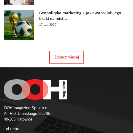
Geopolityka marketingu. Jak awans (lub jego
brak) na mist...
17 cze 2026
Zobacz więcej
OOH magazine Sp. z o.o.,
Al. Roździeńskiego 86a/IIIc,
40-203 Katowice
Tel / Fax: