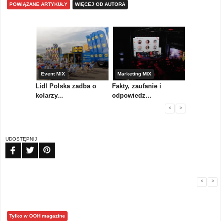
POWIĄZANE ARTYKUŁY
WIĘCEJ OD AUTORA
yny
Event MIX
Marketing MIX
Festiwal M
rum
Lidl Polska zadba o
Fakty, zaufanie i
Paweł Tka
..
kolarzy...
odpowiedz...
...
<
>
UDOSTĘPNIJ
FB
TW
PIN
<
>
Tylko w OOH magazine