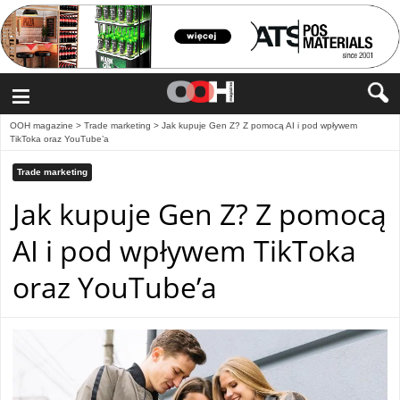
≡
OOH magazine
>
Trade marketing
>
Jak kupuje Gen Z? Z pomocą AI i pod wpływem
TikToka oraz YouTube’a
Trade marketing
Jak kupuje Gen Z? Z pomocą
AI i pod wpływem TikToka
oraz YouTube’a