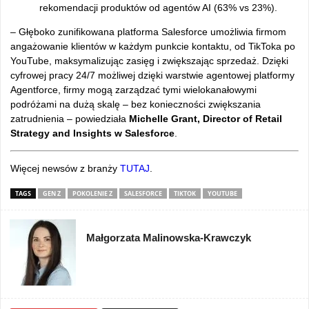
rekomendacji produktów od agentów AI (63% vs 23%).
– Głęboko zunifikowana platforma Salesforce umożliwia firmom
angażowanie klientów w każdym punkcie kontaktu, od TikToka po
YouTube, maksymalizując zasięg i zwiększając sprzedaż. Dzięki
cyfrowej pracy 24/7 możliwej dzięki warstwie agentowej platformy
Agentforce, firmy mogą zarządzać tymi wielokanałowymi
podróżami na dużą skalę – bez konieczności zwiększania
zatrudnienia – powiedziała
Michelle Grant, Director of Retail
Strategy and Insights w Salesforce
.
Więcej newsów z branży
TUTAJ
.
TAGS
GEN Z
POKOLENIE Z
SALESFORCE
TIKTOK
YOUTUBE
Małgorzata Malinowska-Krawczyk