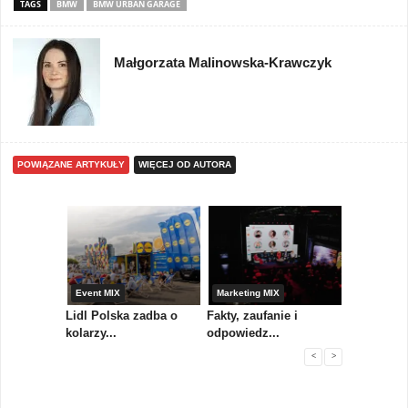
TAGS
BMW
BMW URBAN GARAGE
Małgorzata Malinowska-Krawczyk
POWIĄZANE ARTYKUŁY
WIĘCEJ OD AUTORA
yny
Event MIX
Marketing MIX
Festiwal M
rum
Lidl Polska zadba o
Fakty, zaufanie i
Paweł Tka
..
kolarzy...
odpowiedz...
...
<
>