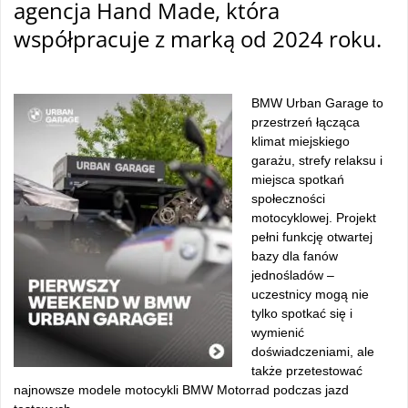
agencja Hand Made, która
współpracuje z marką od 2024 roku.
BMW Urban Garage to
przestrzeń łącząca
klimat miejskiego
garażu, strefy relaksu i
miejsca spotkań
społeczności
motocyklowej. Projekt
pełni funkcję otwartej
bazy dla fanów
jednośladów –
uczestnicy mogą nie
tylko spotkać się i
wymienić
doświadczeniami, ale
także przetestować
najnowsze modele motocykli BMW Motorrad podczas jazd