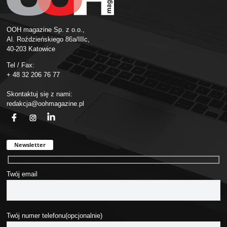
OOH magazine Sp. z o.o.,
Al. Roździeńskiego 86a/IIIc,
40-203 Katowice
Tel / Fax:
+ 48 32 206 76 77
Skontaktuj się z nami:
redakcja@oohmagazine.pl
fb
ins
in
Newsletter
Twój email
Twój numer telefonu(opcjonalnie)