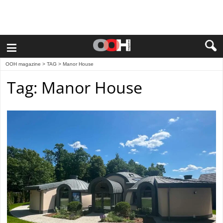
≡
OOH magazine
> TAG > Manor House
Tag: Manor House