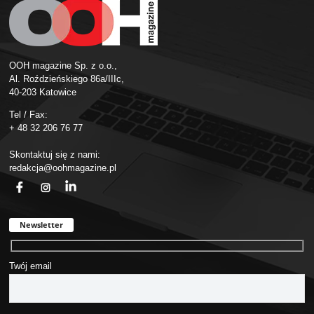
OOH magazine Sp. z o.o.,
Al. Roździeńskiego 86a/IIIc,
40-203 Katowice
Tel / Fax:
+ 48 32 206 76 77
Skontaktuj się z nami:
redakcja@oohmagazine.pl
fb
ins
in
Newsletter
Twój email