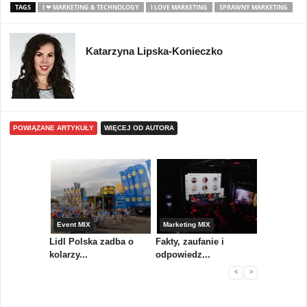
TAGS
I ❤ MARKETING & TECHNOLOGY
I LOVE MARKETING
SPRAWNY MARKETING
Katarzyna Lipska-Konieczko
POWIĄZANE ARTYKUŁY
WIĘCEJ OD AUTORA
yny
Event MIX
Marketing MIX
Festiwal M
rum
Lidl Polska zadba o
Fakty, zaufanie i
Paweł Tka
..
kolarzy...
odpowiedz...
...
<
>