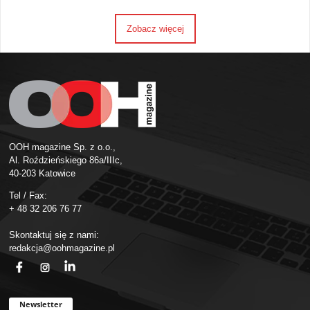
Zobacz więcej
OOH magazine Sp. z o.o.,
Al. Roździeńskiego 86a/IIIc,
40-203 Katowice
Tel / Fax:
+ 48 32 206 76 77
Skontaktuj się z nami:
redakcja@oohmagazine.pl
fb
ins
in
Newsletter