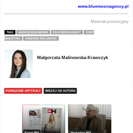
www.bluemoonagency.pl
Materiał promocyjny
TAGS
AGENCJA REKLAMOWA
BLUE MOON AGENCY
EVENT
MARKETING
KAMPANIE REKLAMOWE
Małgorzata Malinowska-Krawczyk
POWIĄZANE ARTYKUŁY
WIĘCEJ OD AUTORA
etingu
Event MIX
Marketing MIX
Gadżety r