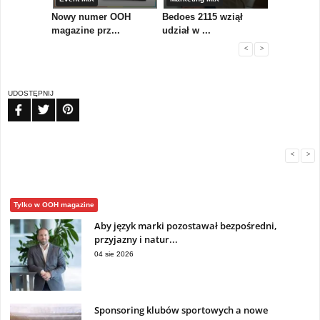
zenia do
Nowy numer OOH
Bedoes 2115 wziął
GREMO – 
magazine prz...
udział w ...
importer r.
<
>
UDOSTĘPNIJ
FB
TW
PIN
<
>
Tylko w OOH magazine
Aby język marki pozostawał bezpośredni,
przyjazny i natur...
04 sie 2026
Sponsoring klubów sportowych a nowe