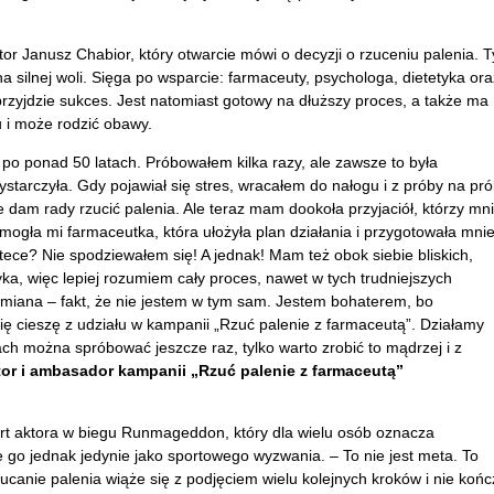
or Janusz Chabior, który otwarcie mówi o decyzji o rzuceniu palenia. 
 silnej woli. Sięga po wsparcie: farmaceuty, psychologa, dietetyka ora
przyjdzie sukces. Jest natomiast gotowy na dłuższy proces, a także ma
 i może rodzić obawy.
 po ponad 50 latach. Próbowałem kilka razy, ale zawsze to była
ystarczyła. Gdy pojawiał się stres, wracałem do nałogu i z próby na pr
 dam rady rzucić palenia. Ale teraz mam dookoła przyjaciół, którzy mn
mogła mi farmaceutka, która ułożyła plan działania i przygotowała mni
tece? Nie spodziewałem się! A jednak! Mam też obok siebie bliskich,
ka, więc lepiej rozumiem cały proces, nawet w tych trudniejszych
zmiana – fakt, że nie jestem w tym sam. Jestem bohaterem, bo
ię cieszę z udziału w kampanii „Rzuć palenie z farmaceutą”. Działamy
ch można spróbować jeszcze raz, tylko warto zrobić to mądrzej i z
tor i ambasador kampanii „Rzuć palenie z farmaceutą”
art aktora w biegu Runmageddon, który dla wielu osób oznacza
e go jednak jedynie jako sportowego wyzwania. – To nie jest meta. To
zucanie palenia wiąże się z podjęciem wielu kolejnych kroków i nie końc