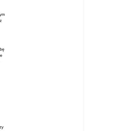
Tym
z
óbę
ie
e
zy