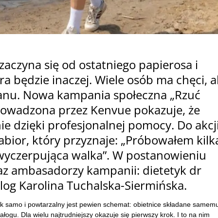
zaczyna się od ostatniego papierosa i
ra będzie inaczej. Wiele osób ma chęci, a
lanu. Nowa kampania społeczna „Rzuć
rowadzona przez Kenvue pokazuje, że
ie dzięki profesjonalnej pomocy. Do akcj
abior, który przyznaje: „Próbowałem kilk
a wyczerpująca walka”. W postanowieniu
raz ambasadorzy kampanii: dietetyk dr
og Karolina Tuchalska-Siermińska.
ak samo i powtarzalny jest pewien schemat: obietnice składane samem
ałogu. Dla wielu najtrudniejszy okazuje się pierwszy krok. I to na nim