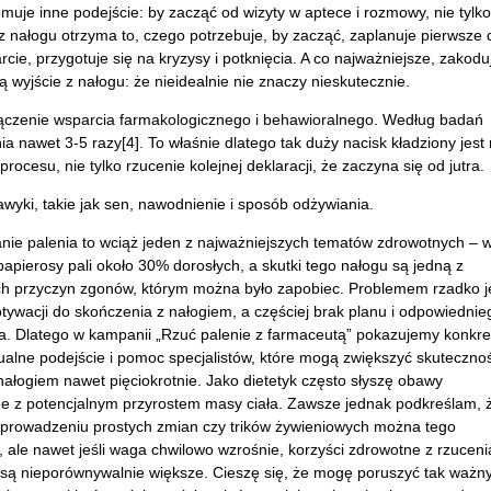
uje inne podejście: by zacząć od wizyty w aptece i rozmowy, nie tylko
z nałogu otrzyma to, czego potrzebuje, by zacząć, zaplanuje pierwsze 
ie, przygotuje się na kryzysy i potknięcia. A co najważniejsze, zakodu
 wyjście z nałogu: że nieidealnie nie znaczy nieskutecznie.
ołączenie wsparcia farmakologicznego i behawioralnego. Według badań
 nawet 3-5 razy[4]. To właśnie dlatego tak duży nacisk kładziony jest
cesu, nie tylko rzucenie kolejnej deklaracji, że zaczyna się od jutra.
yki, takie jak sen, nawodnienie i sposób odżywiania.
nie palenia to wciąż jeden z najważniejszych tematów zdrowotnych – 
papierosy pali około 30% dorosłych, a skutki tego nałogu są jedną z
h przyczyn zgonów, którym można było zapobiec. Problemem rzadko j
tywacji do skończenia z nałogiem, a częściej brak planu i odpowiednie
a. Dlatego w kampanii „Rzuć palenie z farmaceutą” pokazujemy konkre
ualne podejście i pomoc specjalistów, które mogą zwiększyć skuteczno
 nałogiem nawet pięciokrotnie. Jako dietetyk często słyszę obawy
e z potencjalnym przyrostem masy ciała. Zawsze jednak podkreślam, 
wprowadzeniu prostych zmian czy trików żywieniowych można tego
, ale nawet jeśli waga chwilowo wzrośnie, korzyści zdrowotne z rzuceni
 są nieporównywalnie większe. Cieszę się, że mogę poruszyć tak ważn