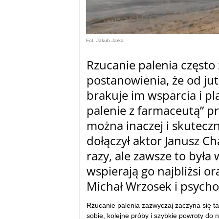
Fot. Jakub Jarka
Rzucanie palenia często 
postanowienia, że od jut
brakuje im wsparcia i p
palenie z farmaceutą” p
można inaczej i skuteczn
dołączył aktor Janusz Ch
razy, ale zawsze to był
wspierają go najbliżsi o
Michał Wrzosek i psychol
Rzucanie palenia zazwyczaj zaczyna się t
sobie, kolejne próby i szybkie powroty do n