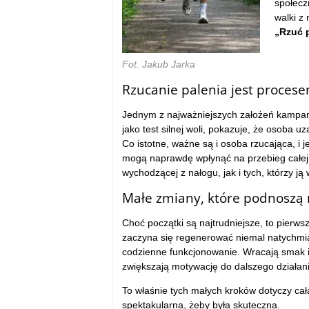
społecz
walki z
„Rzuć 
Fot. Jakub Jarka
Rzucanie palenia jest proces
Jednym z najważniejszych założeń kampanii
jako test silnej woli, pokazuje, że osoba 
Co istotne, ważne są i osoba rzucająca, i je
mogą naprawdę wpłynąć na przebieg całej
wychodzącej z nałogu, jak i tych, którzy ją 
Małe zmiany, które podnoszą
Choć początki są najtrudniejsze, to pierws
zaczyna się regenerować niemal natychmias
codzienne funkcjonowanie. Wracają smak i 
zwiększają motywację do dalszego działani
To właśnie tych małych kroków dotyczy ca
spektakularna, żeby była skuteczna.