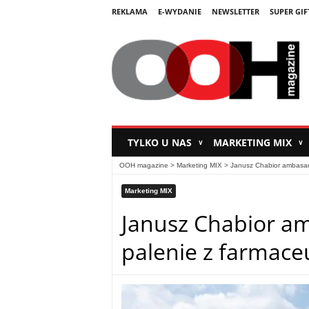
REKLAMA
E-WYDANIE
NEWSLETTER
SUPER GIF
TYLKO U NAS
MARKETING MIX
∨
∨
OOH magazine
>
Marketing MIX
>
Janusz Chabior ambasad
Marketing MIX
Janusz Chabior a
palenie z farmace