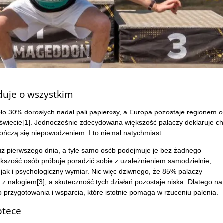
duje o wszystkim
ło 30% dorosłych nadal pali papierosy, a Europa pozostaje regionem o
świecie[1]. Jednocześnie zdecydowana większość palaczy deklaruje c
kończą się niepowodzeniem. I to niemal natychmiast.
uż pierwszego dnia, a tyle samo osób podejmuje je bez żadnego
ększość osób próbuje poradzić sobie z uzależnieniem samodzielnie,
jak i psychologiczny wymiar. Nic więc dziwnego, że 85% palaczy
z nałogiem[3], a skuteczność tych działań pozostaje niska. Dlatego na
przygotowania i wsparcia, które istotnie pomaga w rzuceniu palenia.
ptece