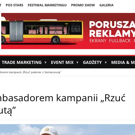
T
POS STARS
FESTIWAL MARKETINGU
PROMO SHOW
GALERIA
TRADE MARKETING
EVENT MIX
GADŻETY
MEDIA & 
∨
∨
∨
orem kampanii „Rzuć palenie z farmaceutą”
mbasadorem kampanii „Rzuć
utą”