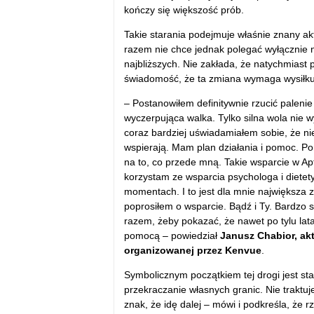
kończy się większość prób.
Takie starania podejmuje właśnie znany akt
razem nie chce jednak polegać wyłącznie na
najbliższych. Nie zakłada, że natychmiast 
świadomość, że ta zmiana wymaga wysiłku
– Postanowiłem definitywnie rzucić palenie
wyczerpująca walka. Tylko silna wola nie w
coraz bardziej uświadamiałem sobie, że nie
wspierają. Mam plan działania i pomoc. Po
na to, co przede mną. Takie wsparcie w Ap
korzystam ze wsparcia psychologa i dietety
momentach. I to jest dla mnie największa 
poprosiłem o wsparcie. Bądź i Ty. Bardzo s
razem, żeby pokazać, że nawet po tylu lata
pomocą – powiedział
Janusz Chabior, ak
organizowanej przez Kenvue
.
Symbolicznym początkiem tej drogi jest st
przekraczanie własnych granic. Nie traktuj
znak, że idę dalej – mówi i podkreśla, że r