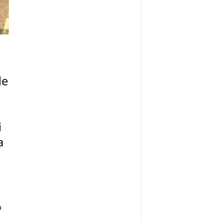
le
i
a
u