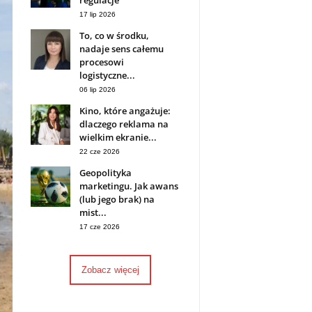
regulacje
17 lip 2026
To, co w środku,
nadaje sens całemu
procesowi
logistyczne...
06 lip 2026
Kino, które angażuje:
dlaczego reklama na
wielkim ekranie...
22 cze 2026
Geopolityka
marketingu. Jak awans
(lub jego brak) na
mist...
17 cze 2026
Zobacz więcej