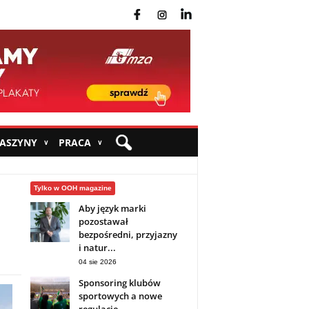
fb
ins
yt
MASZYNY
PRACA
∨
∨
Tylko w OOH magazine
Aby język marki
pozostawał
bezpośredni, przyjazny
i natur...
04 sie 2026
Sponsoring klubów
sportowych a nowe