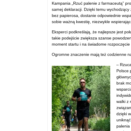
Kampania „Rzuć palenie z farmaceutą” prom
samej deklaracji. Dzięki temu wychodzący 
bez papierosa, dostanie odpowiednie wsparc
sobie ważną kwestię, niezwykle wspierającą
Eksperci podkreślają, że najlepsze jest p
takie podejście zwiększa szanse powodzenia
moment startu i na świadome rozpoczęcie pro
Ogromne znaczenie mają też codzienne naw
– Rzuca
Polsce 
głównyc
brak mo
wsparci
indywid
walki z
związan
dzięki 
uniknąć
palenia