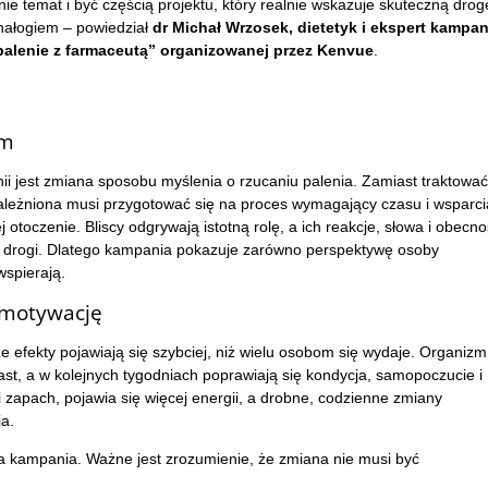
nie temat i być częścią projektu, który realnie wskazuje skuteczną drog
 nałogiem – powiedział
dr Michał Wrzosek, dietetyk i ekspert kampan
palenie z farmaceutą” organizowanej przez Kenvue
.
em
 jest zmiana sposobu myślenia o rzucaniu palenia. Zamiast traktować
uzależniona musi przygotować się na proces wymagający czasu i wsparci
j otoczenie. Bliscy odgrywają istotną rolę, a ich reakcje, słowa i obecn
 drogi. Dlatego kampania pokazuje zarówno perspektywę osoby
wspierają.
 motywację
ze efekty pojawiają się szybciej, niż wielu osobom się wydaje. Organizm
t, a w kolejnych tygodniach poprawiają się kondycja, samopoczucie i
zapach, pojawia się więcej energii, a drobne, codzienne zmiany
a.
ła kampania. Ważne jest zrozumienie, że zmiana nie musi być