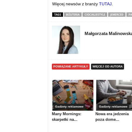
Więcej newsów z branży
TUTAJ
.
TAGS
BIŻUTERIA
CIOCIALIESTYLE
JEMERCED
P
Małgorzata Malinowsk
POWIĄZANE ARTYKUŁY
WIĘCEJ OD AUTORA
Artykuły
Gadżety reklamowe
Gadżety reklamowe
nku
Powrót do szkoły,
Many Mornings:
Nowa era jedzenia
powrót do...
skarpetki na...
poza dome...