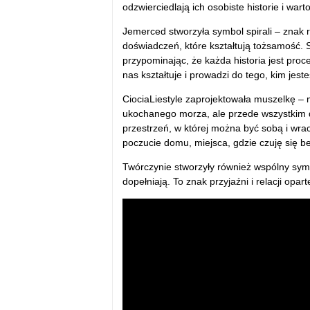
odzwierciedlają ich osobiste historie i warto
Jemerced stworzyła symbol spirali – znak ro
doświadczeń, które kształtują tożsamość. S
przypominając, że każda historia jest proce
nas kształtuje i prowadzi do tego, kim j
CiociaLiestyle zaprojektowała muszelkę – 
ukochanego morza, ale przede wszystkim d
przestrzeń, w której można być sobą i wrac
poczucie domu, miejsca, gdzie czuję się 
Twórczynie stworzyły również wspólny symb
dopełniają. To znak przyjaźni i relacji opa