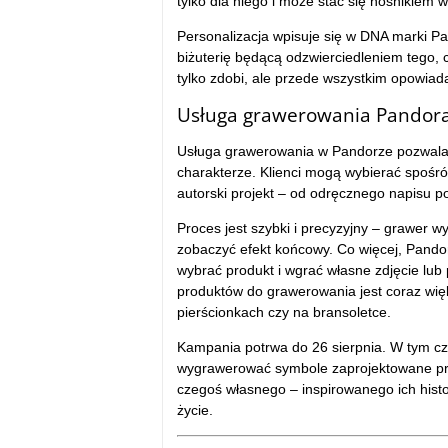
tylko dla niego i może stać się nośnikiem 
Personalizacja wpisuje się w DNA marki P
biżuterię będącą odzwierciedleniem tego, 
tylko zdobi, ale przede wszystkim opowiada
Usługa grawerowania Pandor
Usługa grawerowania w Pandorze pozwala w 
charakterze. Klienci mogą wybierać spośr
autorski projekt – od odręcznego napisu p
Proces jest szybki i precyzyjny – grawer w
zobaczyć efekt końcowy. Co więcej, Pandor
wybrać produkt i wgrać własne zdjęcie lub 
produktów do grawerowania jest coraz wię
pierścionkach czy na bransoletce.
Kampania potrwa do 26 sierpnia. W tym cz
wygrawerować symbole zaprojektowane prze
czegoś własnego – inspirowanego ich histor
życie.