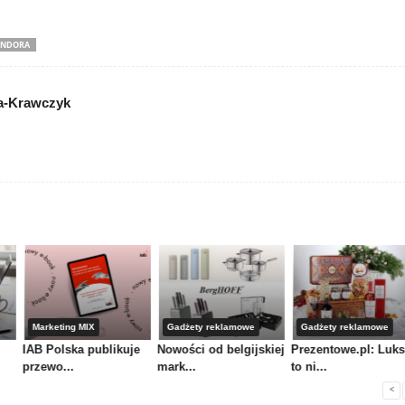
ANDORA
a-Krawczyk
Marketing MIX
Gadżety reklamowe
Gadżety reklamowe
IAB Polska publikuje
Nowości od belgijskiej
Prezentowe.pl: Luk
przewo...
mark...
to ni...
<