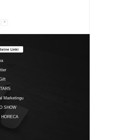
>
datne Linki
ma
tter
Gift
STARS
al Marketingu
O SHOW
kt HORECA