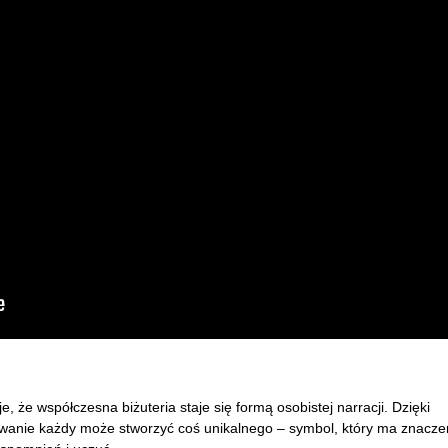
e, że współczesna biżuteria staje się formą osobistej narracji. Dzięki
owanie każdy może stworzyć coś unikalnego – symbol, który ma znacze