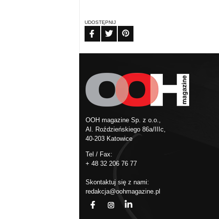
UDOSTĘPNIJ
FB
TW
PIN
OOH magazine Sp. z o.o.,
Al. Roździeńskiego 86a/IIIc,
40-203 Katowice
Tel / Fax:
+ 48 32 206 76 77
Skontaktuj się z nami:
redakcja@oohmagazine.pl
fb
ins
in