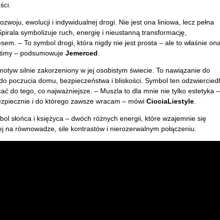
ści.
zwoju, ewolucji i indywidualnej drogi. Nie jest ona liniowa, lecz pełna
pirala symbolizuje ruch, energię i nieustanną transformację,
sem. – To symbol drogi, która nigdy nie jest prosta – ale to właśnie on
esteśmy – podsumowuje
Jemerced
.
motyw silnie zakorzeniony w jej osobistym świecie. To nawiązanie do
o poczucia domu, bezpieczeństwa i bliskości. Symbol ten odzwiercied
ać do tego, co najważniejsze. – Muszla to dla mnie nie tylko estetyka –
bezpiecznie i do którego zawsze wracam – mówi
CiociaLiestyle
.
ol słońca i księżyca – dwóch różnych energii, które wzajemnie się
rtej na równowadze, sile kontrastów i nierozerwalnym połączeniu.