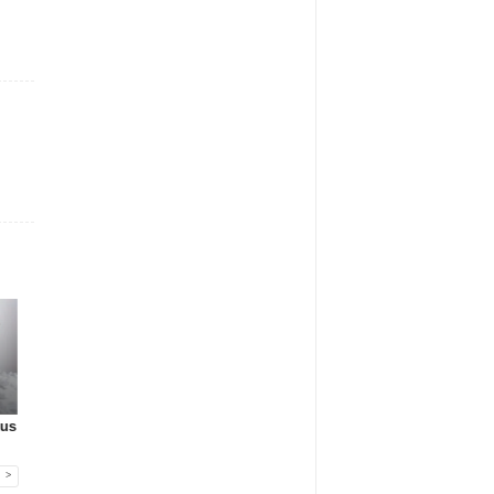
Gadżety reklamowe
Gadżety reklamowe
Gadżety reklamowe
sus
Pagani Pens SA
Firma MIDAR oferuje
JettStudio
przejmuje ma...
komplek...
przedstawia: Kla...
>