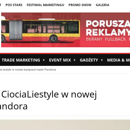
T
POS STARS
FESTIWAL MARKETINGU
PROMO SHOW
GALERIA
TRADE MARKETING
EVENT MIX
GADŻETY
MEDIA & 
∨
∨
∨
iaLiestyle w nowej kampanii marki Pandora
 CiociaLiestyle w nowej
andora