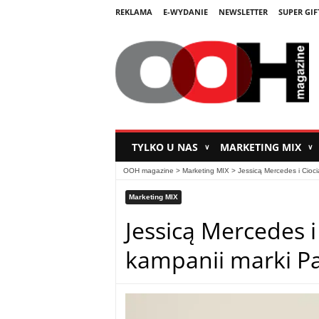
REKLAMA
E-WYDANIE
NEWSLETTER
SUPER GIF
TYLKO U NAS
MARKETING MIX
∨
∨
OOH magazine
>
Marketing MIX
>
Jessicą Mercedes i Cioc
Marketing MIX
Jessicą Mercedes i
kampanii marki P