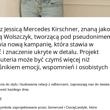
 Jessicą Mercedes Kirschner, znaną jako
ką Wolszczyk, tworzącą pod pseudonime
awia nową kampanię, która stawia w
i znaczenie ukryte w detalu. Projekt
iżuteria może być czymś więcej niż
ośnikiem emocji, wspomnień i osobistych
a do stylu i budowania relacji z odbiorcami, zapraszają nas do świata
nosić każdego dnia.
e
ymbole zaprojektowane przez Jemerced i CiocięLiestyle, które