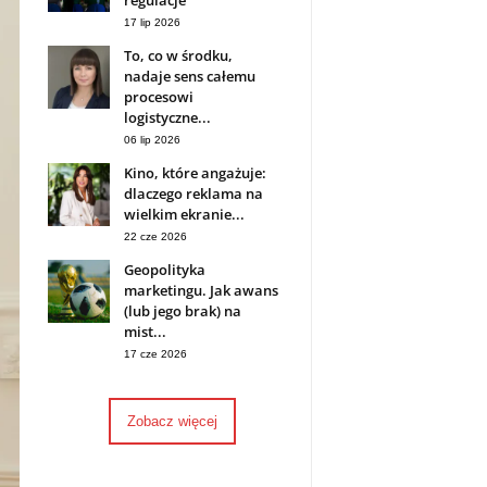
regulacje
17 lip 2026
To, co w środku,
nadaje sens całemu
procesowi
logistyczne...
06 lip 2026
Kino, które angażuje:
dlaczego reklama na
wielkim ekranie...
22 cze 2026
Geopolityka
marketingu. Jak awans
(lub jego brak) na
mist...
17 cze 2026
Zobacz więcej