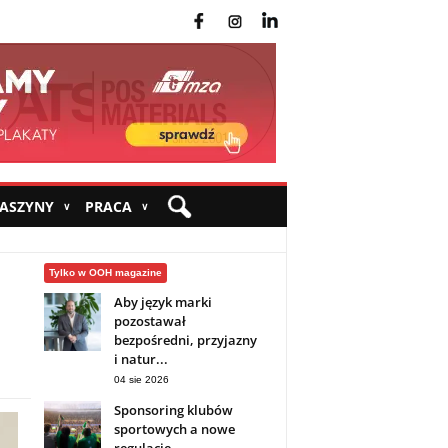
fb
ins
yt
MASZYNY
PRACA
∨
∨
Tylko w OOH magazine
Aby język marki
pozostawał
bezpośredni, przyjazny
i natur...
04 sie 2026
Sponsoring klubów
sportowych a nowe