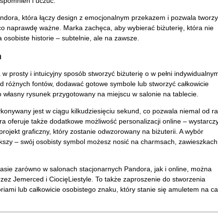
wspomnień i uczuć.
andora, która łączy design z emocjonalnym przekazem i pozwala tworzy
co naprawdę ważne. Marka zachęca, aby wybierać biżuterię, która nie
 osobiste historie – subtelnie, ale na zawsze.
a
prosty i intuicyjny sposób stworzyć biżuterię o w pełni indywidualny
ód różnych fontów, dodawać gotowe symbole lub stworzyć całkowicie
o własny rysunek przygotowany na miejscu w salonie na tablecie.
ykonywany jest w ciągu kilkudziesięciu sekund, co pozwala niemal od r
a oferuje także dodatkowe możliwość personalizacji online – wystarcz
projekt graficzny, który zostanie odwzorowany na biżuterii. A wybór
kszy – swój osobisty symbol możesz nosić na charmsach, zawieszkach
asie zarówno w salonach stacjonarnych Pandora, jak i online, można
z Jemerced i CiocięLiestyle. To także zaproszenie do stworzenia
iami lub całkowicie osobistego znaku, który stanie się amuletem na ca