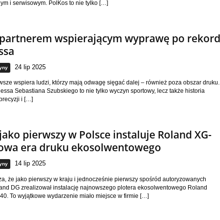
ym i serwisowym. PolKos to nie tylko […]
 partnerem wspierającym wyprawę po rekor
ssa
24 lip 2025
yny
sze wspiera ludzi, którzy mają odwagę sięgać dalej – również poza obszar druku.
ssa Sebastiana Szubskiego to nie tylko wyczyn sportowy, lecz także historia
precyzji i […]
jako pierwszy w Polsce instaluje Roland XG-
nowa era druku ekosolwentowego
14 lip 2025
yny
a, że jako pierwszy w kraju i jednocześnie pierwszy spośród autoryzowanych
and DG zrealizował instalację najnowszego plotera ekosolwentowego Roland
0. To wyjątkowe wydarzenie miało miejsce w firmie […]