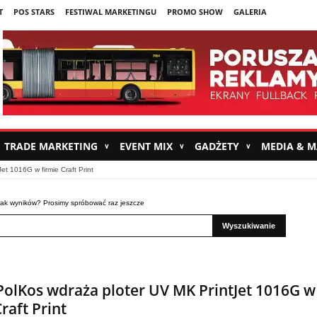
T
POS STARS
FESTIWAL MARKETINGU
PROMO SHOW
GALERIA
TRADE MARKETING
EVENT MIX
GADŻETY
MEDIA & 
∨
∨
∨
et 1016G w firmie Craft Print
ak wyników? Prosimy spróbować raz jeszcze
Wyszukiwanie
PolKos wdraża ploter UV MK PrintJet 1016G w
Craft Print