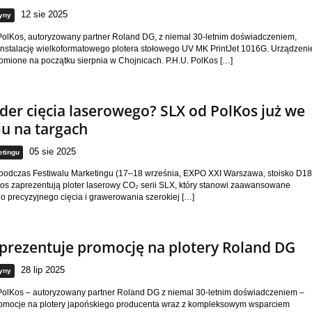
12 sie 2025
yny
PolKos, autoryzowany partner Roland DG, z niemal 30-letnim doświadczeniem,
instalację wielkoformatowego plotera stołowego UV MK PrintJet 1016G. Urządzeni
omione na początku sierpnia w Chojnicach. P.H.U. PolKos […]
der cięcia laserowego? SLX od PolKos już we
u na targach
05 sie 2025
etingu
podczas Festiwalu Marketingu (17–18 września, EXPO XXI Warszawa, stoisko D18
os zaprezentują ploter laserowy CO₂ serii SLX, który stanowi zaawansowane
o precyzyjnego cięcia i grawerowania szerokiej […]
prezentuje promocję na plotery Roland DG
28 lip 2025
yny
 PolKos – autoryzowany partner Roland DG z niemal 30-letnim doświadczeniem –
romocje na plotery japońskiego producenta wraz z kompleksowym wsparciem