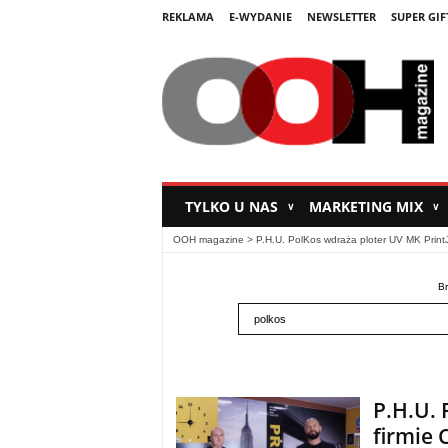
REKLAMA
E-WYDANIE
NEWSLETTER
SUPER GIF
TYLKO U NAS
MARKETING MIX
∨
∨
OOH magazine
>
P.H.U. PolKos wdraża ploter UV MK PrintJ
Br
P.H.U. 
firmie 