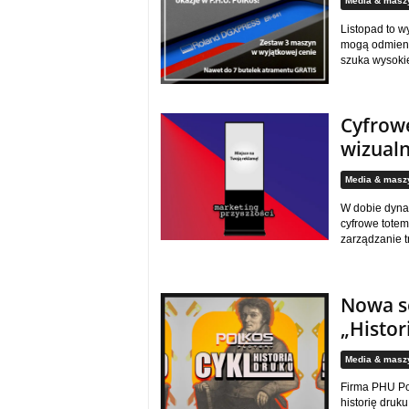
Media & masz
Listopad to w
mogą odmienić
szuka wysokie
Cyfrow
wizualn
Media & masz
W dobie dyna
cyfrowe tote
zarządzanie t
Nowa se
„Histor
Media & masz
Firma PHU Po
historię druku