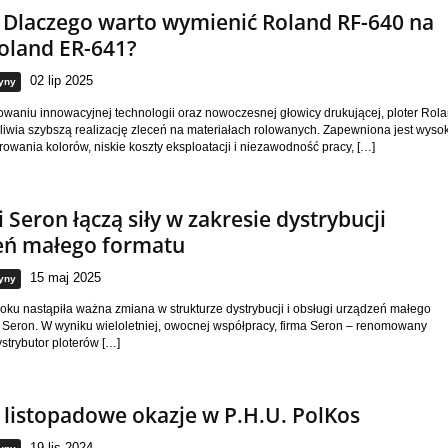
 Dlaczego warto wymienić Roland RF-640 na
oland ER-641?
02 lip 2025
yny
owaniu innowacyjnej technologii oraz nowoczesnej głowicy drukującej, ploter Rol
iwia szybszą realizację zleceń na materiałach rolowanych. Zapewniona jest wyso
owania kolorów, niskie koszty eksploatacji i niezawodność pracy, […]
i Seron łączą siły w zakresie dystrybucji
eń małego formatu
15 maj 2025
yny
oku nastąpiła ważna zmiana w strukturze dystrybucji i obsługi urządzeń małego
 Seron. W wyniku wieloletniej, owocnej współpracy, firma Seron – renomowany
ystrybutor ploterów […]
 listopadowe okazje w P.H.U. PolKos
19 lis 2024