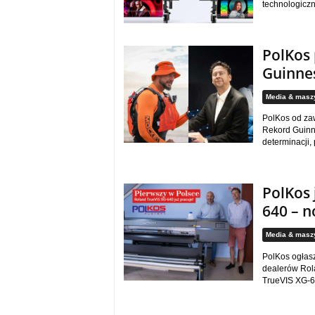
technologiczn
PolKos
Guinne
Media & masz
PolKos od zaw
Rekord Guinne
determinacji, 
PolKos 
640 – 
Media & masz
PolKos ogłasz
dealerów Rol
TrueVIS XG-64