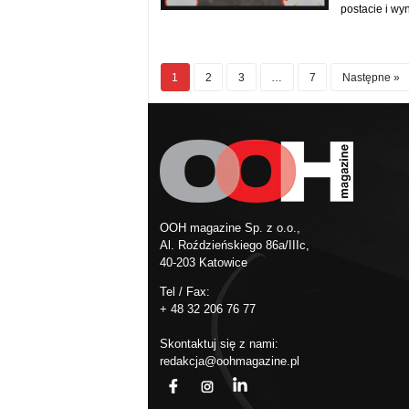
postacie i wyn
1
2
3
…
7
Następne »
OOH magazine Sp. z o.o.,
Al. Roździeńskiego 86a/IIIc,
40-203 Katowice
Tel / Fax:
+ 48 32 206 76 77
Skontaktuj się z nami:
redakcja@oohmagazine.pl
fb
ins
in