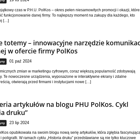
yny
yjątkowy czas w P.H.U. PolKos – okres pełen niesamowitych promocji i okazji, które
 funkcjonowanie danej firmy. To najlepszy moment na zakupy dla każdego, kto
j […]
e totemy – innowacyjne narzędzie komunikac
ej w ofercie firmy PolKos
01 paź 2024
yny
micznych zmian w marketingu cyfrowym, coraz większą popularność zdobywają
my. Te nowoczesne urządzenia, wyposażone w interaktywne ekrany i zdalne
reścią, otwierają przed firmami i instytucjami nowe […]
ria artykułów na blogu PHU PolKos. Cykl
ia druku”
23 lip 2024
yny
lKos opubikowała na swoim blogu nową serię artykułów, która zgłębia fascynując
 i poligrafii. W ramach cyklu „Historia druku” przedstawiane są nie tylko kluczowe