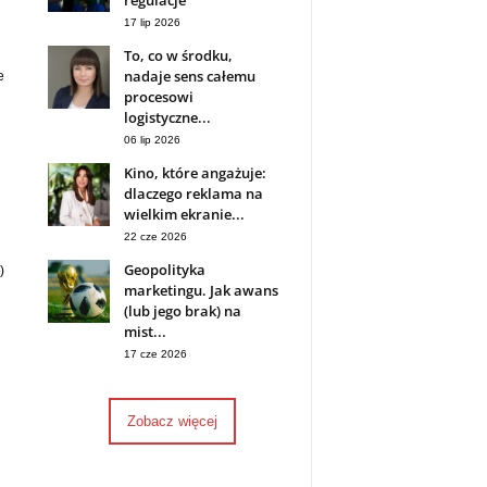
regulacje
17 lip 2026
To, co w środku,
nadaje sens całemu
e
procesowi
logistyczne...
06 lip 2026
Kino, które angażuje:
dlaczego reklama na
wielkim ekranie...
22 cze 2026
Geopolityka
)
marketingu. Jak awans
(lub jego brak) na
mist...
17 cze 2026
Zobacz więcej