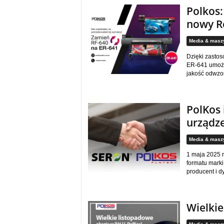
Polkos:
nowy R
Media & masz
Dzięki zastos
ER-641 umożl
jakość odwzor
PolKos 
urządz
Media & masz
1 maja 2025 r
formatu marki
producent i d
Wielkie