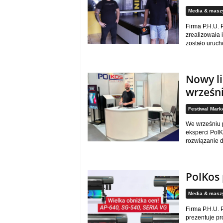
Media & masz
Firma P.H.U. 
zrealizowała 
zostało uruch
Nowy li
wrześni
Festiwal Mark
We wrześniu 
eksperci PolK
rozwiązanie d
PolKos 
Media & masz
Firma P.H.U.
prezentuje p