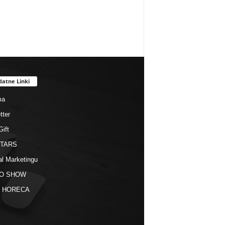
datne Linki
ma
tter
Gift
STARS
al Marketingu
O SHOW
kt HORECA