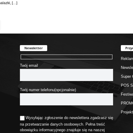
alazki, […]
Newsletter
Przy
Rekla
Twój email
Newsle
Super 
POS 
Twój numer telefonu(opcjonalnie)
Festiw
PROM
Proje
Wysyłając zgłoszenie do newslettera zgadzasz się
na przetwarzanie danych osobowych. Pełna treść
obowiązku informacyjnego znajduje się na naszej