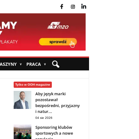
fb
ins
yt
MASZYNY
PRACA
∨
∨
Tylko w OOH magazine
Aby język marki
pozostawał
bezpośredni, przyjazny
i natur...
04 sie 2026
Sponsoring klubów
sportowych a nowe